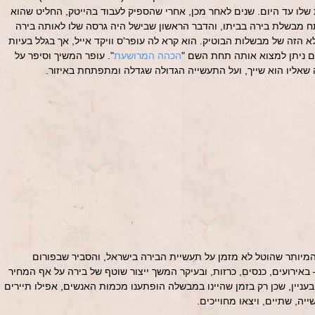
שלו עד היום. שנים לאחר מכן, אחרי שהספיק לעבוד בהייטק, החליט שהוא
ח מבשלת בירה בביתו, והדבר הראשון שבישל היה גרסה שלו לאותה בירה
הזה של מבשלות הבוטיק. הוא קרא לה עופר'ס וויקד אייל, אך בגלל בעיות
ם ניתן למצוא אותה תחת השם "
הכהה המרושעת
". עופר המשיך וסיפר על
 שאליו הוא שייך, ועל התעשייה הגדולה שגדלה ומתפתחת באיזור.
מיותר שהוטל לא מזמן על תעשיית הבירה בישראל, והסביר שבפורום
אירועים, כנסים, כרזות, ובעיקר המשך ייצור שוטף של בירה על אף המחיר
ניין, שכן רק בזמן שהיינו במבשלה הופתענו מכמות האנשים, אפילו תיירים
ייה, שתיים, ויצאו מחוייכים.