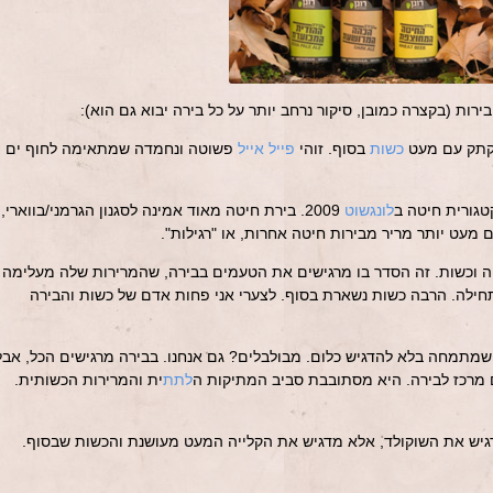
רות (בקצרה כמובן, סיקור נרחב יותר על כל בירה יבוא גם הוא):
קתק עם מעט
כשות
בסוף. זוהי
פייל אייל
פשוטה ונחמדה שמתאימה לחוף ים
טגורית חיטה ב
לונגשוט
2009. בירת חיטה מאוד אמינה לסגנון הגרמני/בווארי,
עט יותר מריר מבירות חיטה אחרות, או "רגילות".
 וכשות. זה הסדר בו מרגישים את הטעמים בבירה, שהמרירות שלה מעלימה
ילה. הרבה כשות נשארת בסוף. לצערי אני פחות אדם של כשות והבירה
שמתמחה בלא להדגיש כלום. מבולבלים? גם אנחנו. בבירה מרגישים הכל, אבל
ם מרכז לבירה. היא מסתובבת סביב המתיקות ה
לתת
ית והמרירות הכשותית.
גיש את השוקולד, אלא מדגיש את הקלייה המעט מעושנת והכשות שבסוף.