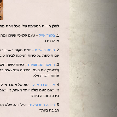
להלן חוויית הטעימה שלי מכל אחת מהבי
1.
בלונד אייל
– טעם קלאסי פשוט ומת
או לבריכה.
2.
חיטה בוארית
– זוכת מקום ראשון בק
עם תוספת של כשות המקנה לבירה טעם מ
3.
החיטה המחוצפת
– כשות כשות חיטה
(לדעתי) את טעמי החיטה שנמצאים בתח
פחות דיברה אלי.
4.
אייריש רד אייל
– סוג של אמבר אייל 
אין שום טעם בולט יותר מאחר, אין שו
בירה נחמדה ביותר.
5.
הכהה המרושעת
– אייל כהה שלא מד
חביבה ביותר.