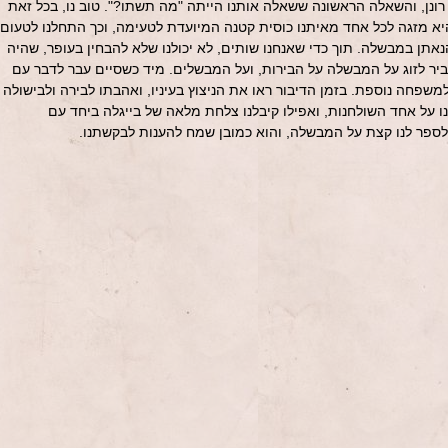
 רונן, והשאלה הראשונה ששאלה אותנו הייתה "מה תשתו?". טוב נו, בכל זאת
א מזגה לכל אחד מאיתנו כוסית קטנה המיועדת לטעימה, וכך התחלנו לטעום
בשלות להנאתן במבשלה. תוך כדי שאנחנו שותים, לא יכולנו שלא להבחין בעופר, שהיה
ר לזוג על המבשלה על הבירות, ועל המבשלים. מיד כשסיים עבר לדבר עם
פחה נוספת. בזמן הדיבור ראו את הניצוץ בעיניו, ואהבתו לבירה ולבישולה
ו על אחד השולחנות, ואפילו קיבלנו צלחת מלאה של בייגלה ביחד עם
לספר לנו קצת על המבשלה, והוא כמובן שמח להענות לבקשתנו.