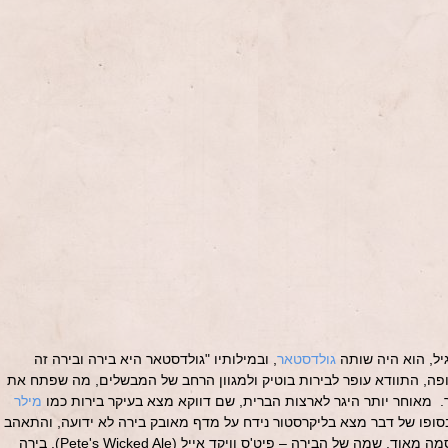
גיל, הוא היה שותה
גולדסטאר
, ובמילותיו "גולדסטאר היא בירה ובירה זה
פה, התוודא עופר לבירות בוטיק ולמגוון הרחב של המבשלים, מה שפתח את
 מאוחר יותר היגר לארצות הברית, שם דווקא מצא בעיקר בירות כמו
מילר
בסופו של דבר מצא בליקרסטור נידח על מדף מאובק בירה לא ידועה, והתאהב
בה מיד. שנים לאחר מכן הבירה התפרסמה מאוד. שמה של הבירה – פיט'ס וויקד אייל (Pete's Wicked Ale). בירה