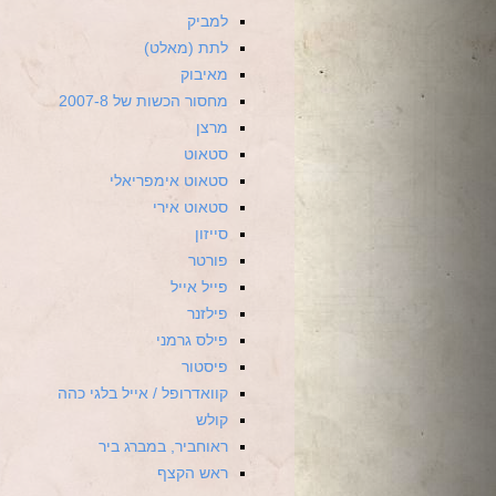
למביק
לתת (מאלט)
מאיבוק
מחסור הכשות של 2007-8
מרצן
סטאוט
סטאוט אימפריאלי
סטאוט אירי
סייזון
פורטר
פייל אייל
פילזנר
פילס גרמני
פיסטור
קוואדרופל / אייל בלגי כהה
קולש
ראוחביר, במברג ביר
ראש הקצף