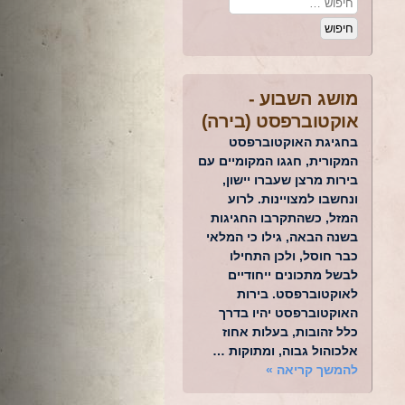
מושג השבוע -
אוקטוברפסט (בירה)
בחגיגת האוקטוברפסט
המקורית, חגגו המקומיים עם
בירות מרצן שעברו יישון,
ונחשבו למצויינות. לרוע
המזל, כשהתקרבו החגיגות
בשנה הבאה, גילו כי המלאי
כבר חוסל, ולכן התחילו
לבשל מתכונים ייחודיים
לאוקטוברפסט. בירות
האוקטוברפסט יהיו בדרך
כלל זהובות, בעלות אחוז
אלכוהול גבוה, ומתוקות …
להמשך קריאה
»