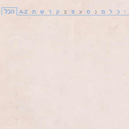
הכל
י
כ
ל
מ
נ
ס
ע
פ
צ
ק
ר
ש
ת
A-Z