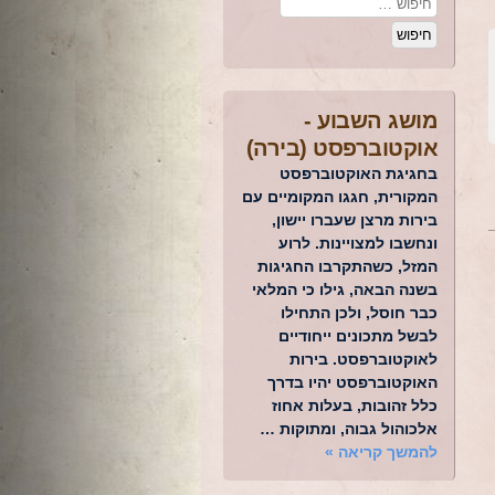
מושג השבוע -
אוקטוברפסט (בירה)
בחגיגת האוקטוברפסט
המקורית, חגגו המקומיים עם
בירות מרצן שעברו יישון,
ונחשבו למצויינות. לרוע
המזל, כשהתקרבו החגיגות
בשנה הבאה, גילו כי המלאי
כבר חוסל, ולכן התחילו
לבשל מתכונים ייחודיים
לאוקטוברפסט. בירות
האוקטוברפסט יהיו בדרך
כלל זהובות, בעלות אחוז
אלכוהול גבוה, ומתוקות …
להמשך קריאה
»