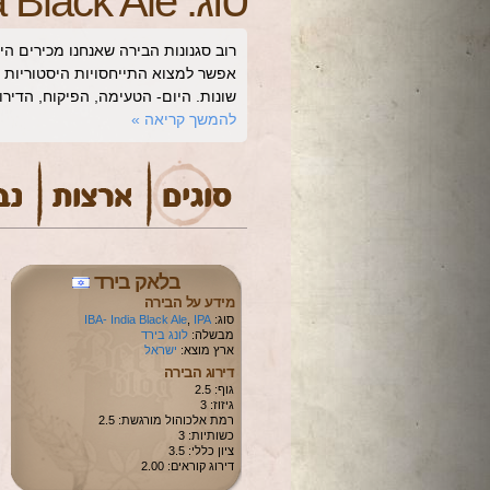
סוג:
a Black Ale
רוב סגנונות הבירה שאנחנו מכירים הי
שונות. היום- הטעימה, הפיקוח, הדי
להמשך קריאה
»
בלאק בירד
מידע על הבירה
סוג:
IPA
,
IBA- India Black Ale
מבשלה:
לונג בירד
ארץ מוצא:
ישראל
דירוג הבירה
גוף: 2.5
גיזוז: 3
רמת אלכוהול מורגשת: 2.5
כשותיות: 3
ציון כללי: 3.5
דירוג קוראים: 2.00