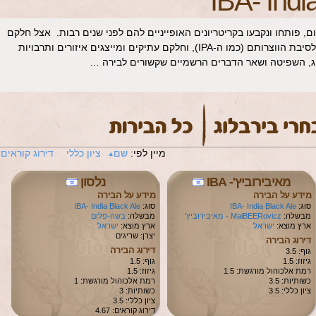
IBA- Indi
ום, פותחו ונקבעו בקריטריונים האופייניים להם לפני שנים רבות. אצל חלקם
אפשר למצוא התייחסויות היסטוריות לסיבת הווצרותם (כמו ה-IPA), וחלקם עתיקים ומייצגים איזורים ותרבויות
רוג, השפיטה ושאר הדברים הרשמיים שקשורים לבירה …
מיין לפי:
שם
ציון כללי
דירוג קוראים
מאיבירוביץ'- IBA
נלסון
מידע על הבירה
מידע על הבירה
סוג:
IBA- India Black Ale
סוג:
IBA- India Black Ale
מבשלה:
MaiBEERovicz - מאיבירוביץ'
מבשלה:
בשה-פלום
ארץ מוצא:
ישראל
ארץ מוצא:
ישראל
יצרן: שריגים
דירוג הבירה
דירוג הבירה
גוף: 3.5
גיזוז: 1.5
גוף: 1.5
רמת אלכוהול מורגשת: 1.5
גיזוז: 1.5
כשותיות: 3.5
רמת אלכוהול מורגשת: 1
ציון כללי: 3.5
כשותיות: 3
ציון כללי: 3.5
דירוג קוראים: 4.67