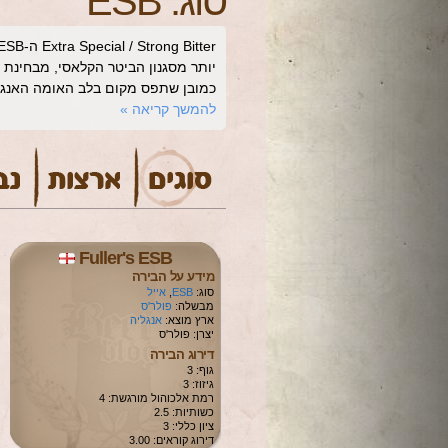
סוג:
ESB
יותר מסגנון הביטר הקלאסי, מבחינת א
כמובן שתפס מקום בלב האומה האנגל
להמשך קריאה
»
Fuller's ESB
מידע על הבירה
סוג:
ESB
,
אייל
מבשלה:
פולר'ס
ארץ מוצא:
אנגליה
יצרן: פולר'ס
דירוג הבירה
גוף: 3
גיזוז: 3
רמת אלכוהול מורגשת: 4
כשותיות: 2.5
ציון כללי: 3
דירוג קוראים: 3.00