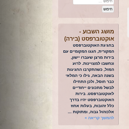
מושג השבוע -
אוקטוברפסט (בירה)
בחגיגת האוקטוברפסט
המקורית, חגגו המקומיים עם
בירות מרצן שעברו יישון,
ונחשבו למצויינות. לרוע
המזל, כשהתקרבו החגיגות
בשנה הבאה, גילו כי המלאי
כבר חוסל, ולכן התחילו
לבשל מתכונים ייחודיים
לאוקטוברפסט. בירות
האוקטוברפסט יהיו בדרך
כלל זהובות, בעלות אחוז
אלכוהול גבוה, ומתוקות …
להמשך קריאה
»