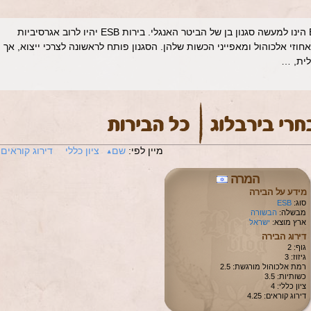
Extra Special / Strong Bitter ה-ESB הינו למעשה סגנון בן של הביטר האנגלי. בירות ESB יהיו לרוב אגרסיביות
חוזי אלכוהול ומאפייני הכשות שלהן. הסגנון פותח לראשונה לצרכי ייצוא, אך
ית, …
מיין לפי:
שם
ציון כללי
דירוג קוראים
המרה
מידע על הבירה
סוג:
ESB
מבשלה:
הבשורה
ארץ מוצא:
ישראל
דירוג הבירה
גוף: 2
גיזוז: 3
רמת אלכוהול מורגשת: 2.5
כשותיות: 3.5
ציון כללי: 4
דירוג קוראים: 4.25