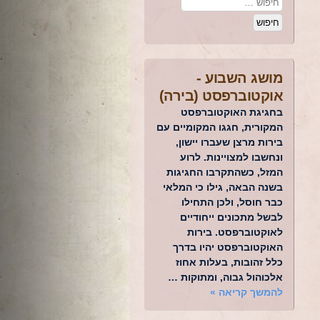
מושג השבוע -
אוקטוברפסט (בירה)
בחגיגת האוקטוברפסט
המקורית, חגגו המקומיים עם
בירות מרצן שעברו יישון,
ונחשבו למצויינות. לרוע
המזל, כשהתקרבו החגיגות
בשנה הבאה, גילו כי המלאי
כבר חוסל, ולכן התחילו
לבשל מתכונים ייחודיים
לאוקטוברפסט. בירות
האוקטוברפסט יהיו בדרך
כלל זהובות, בעלות אחוז
אלכוהול גבוה, ומתוקות …
להמשך קריאה
»