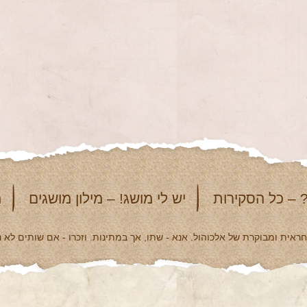
 – כל הסקירות
יש לי מושג! – מילון מושגים
מ
אית ומבוקרת של אלכוהול. אנא - שתו, אך במתינות. וזכרו - אם שותים לא נ