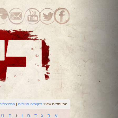
המיוחדים שלנו:
ביקורים וטיולים
פסטיבלים 
א
ב
ג
ד
ה
ו
ז
ח
ט