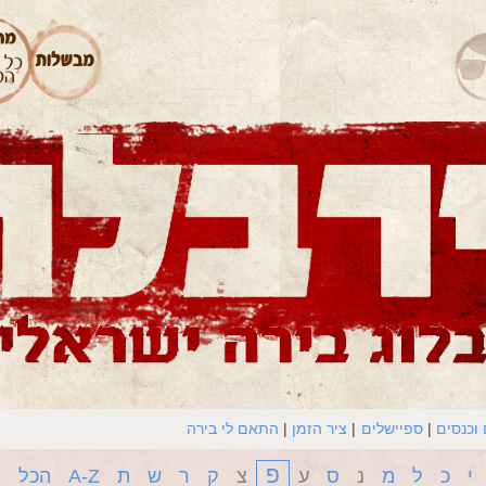
וכנסים
ספיישלים
ציר הזמן
התאם לי בירה
פ
י
כ
ל
מ
נ
ס
ע
צ
ק
ר
ש
ת
A-Z
הכל