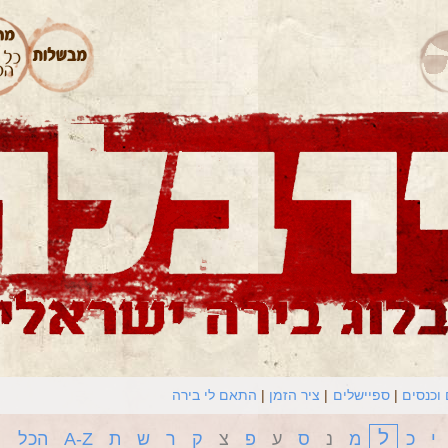
וכנסים
ספיישלים
ציר הזמן
התאם לי בירה
ל
י
כ
מ
נ
ס
ע
פ
צ
ק
ר
ש
ת
A-Z
הכל