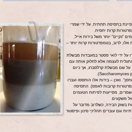
ינת בתסיסה תחתית, על ידי שמרי
רטורות קרות יחסית.
מים "נקיים" יותר משל בירות אייל,
 אלו, לרוב, בטמפרטורות קרות יותר –
דו על ידי לואי פסטר במעבדות מבשלת
תגלית לעצמה אלא לחלוק אותה עם
 על שם מבשלת קרלסברג, אך כיום
ן". ואכן – בירות אלו הותססו ועברו
פרטורות קרובות לאפס). התסיסה
השמרים, מסייעות לפיתוח הטעמים
ול משקעים.
ת בשוק הבירה, כשלרוב מדובר על
ות וגם עוברים תהליכי סינון ופיסטור