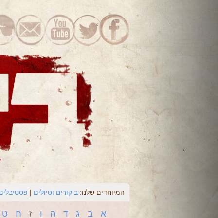
המיוחדים שלנו:
ביקורים וטיולים
פסטיבלים 
א
ב
ג
ד
ה
ו
ז
ח
ט