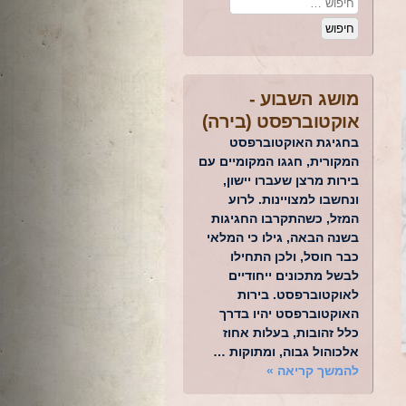
מושג השבוע -
אוקטוברפסט (בירה)
בחגיגת האוקטוברפסט
המקורית, חגגו המקומיים עם
בירות מרצן שעברו יישון,
ונחשבו למצויינות. לרוע
המזל, כשהתקרבו החגיגות
בשנה הבאה, גילו כי המלאי
כבר חוסל, ולכן התחילו
לבשל מתכונים ייחודיים
לאוקטוברפסט. בירות
האוקטוברפסט יהיו בדרך
כלל זהובות, בעלות אחוז
אלכוהול גבוה, ומתוקות …
להמשך קריאה
»