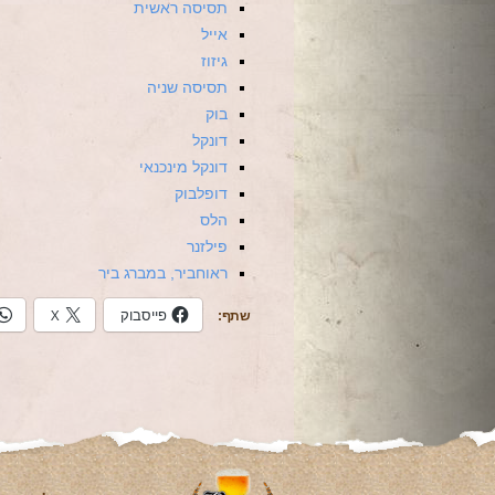
תסיסה ראשית
אייל
גיזוז
תסיסה שניה
בוק
דונקל
דונקל מינכנאי
דופלבוק
הלס
פילזנר
ראוחביר, במברג ביר
פייסבוק
X
שתף: