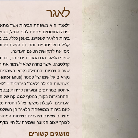
לאגר
"לאגר" היא משפחת הבירות אשר מתאפי
בירה התוססים מתחת לפני הנוזל, בטמפ
בירות הלאגר יאופיינו, באופן כללי, בטע
קלילים וקריספיים יותר. גם הגשת בירות
מסייעת לתחושת הטעם העדינה.
שמרי הלאגר הם המודרניים יותר, ובוד
קרלסברג, אשר בחרה שלא לשמור את ה
שאר היצרניות. בתחילה נקראו השמרים
נקראים על שמו של פסטר (Saccharomyces pastorianus).
משמעות המילה "לאגר" בגרמנית – "לאחס
איחסון במרתפים ומערות קרירות (בטמ
וההתבגרות בקור, בנוסף לגנטיקה של 
העדינים ולקבלת משקה צלול ויחסית נט
כיום בירות ממשפחת הלאגר הן השולטו
מוצרים שאינם מיוצרים בשיטות המסורתי
לצורך ייצוב המוצר ושמירה על חיי מדף.
מושגים קשורים