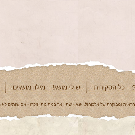
 – כל הסקירות
יש לי מושג! – מילון מושגים
מ
אית ומבוקרת של אלכוהול. אנא - שתו, אך במתינות. וזכרו - אם שותים לא נ