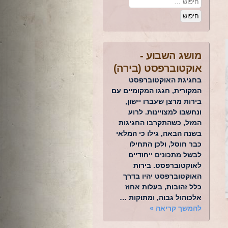
מושג השבוע -
אוקטוברפסט (בירה)
בחגיגת האוקטוברפסט
המקורית, חגגו המקומיים עם
בירות מרצן שעברו יישון,
ונחשבו למצויינות. לרוע
המזל, כשהתקרבו החגיגות
בשנה הבאה, גילו כי המלאי
כבר חוסל, ולכן התחילו
לבשל מתכונים ייחודיים
לאוקטוברפסט. בירות
האוקטוברפסט יהיו בדרך
כלל זהובות, בעלות אחוז
אלכוהול גבוה, ומתוקות …
להמשך קריאה
»