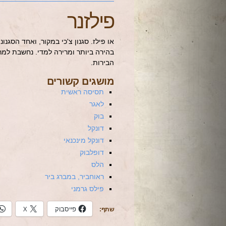
פילזנר
או פילז. סגנון צ'כי במקור, ואחד הסגנו
בהירה ביותר ומרירה למדי. נחשבת למרו
הבירות.
מושגים קשורים
תסיסה ראשית
לאגר
בוק
דונקל
דונקל מינכנאי
דופלבוק
הלס
ראוחביר, במברג ביר
פילס גרמני
פייסבוק
X
שתף: