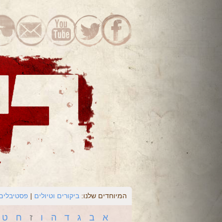
המיוחדים שלנו:
ביקורים וטיולים
פסטיבלים 
א
ב
ג
ד
ה
ו
ז
ח
ט