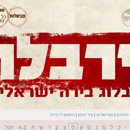
וכנסים
ספיישלים
ציר הזמן
התאם לי בירה
פ
י
כ
ל
מ
נ
ס
ע
צ
ק
ר
ש
ת
A-Z
הכל