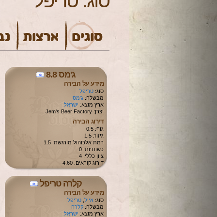
סוג:
טריפל
ג'מס 8.8
מידע על הבירה
סוג:
טריפל
מבשלה:
ג'מס
ארץ מוצא:
ישראל
יצרן: Jem's Beer Factory
דירוג הבירה
גוף: 0.5
גיזוז: 1.5
רמת אלכוהול מורגשת: 1.5
כשותיות: 0
ציון כללי: 4
דירוג קוראים: 4.60
קלרה טריפל
מידע על הבירה
סוג:
אייל
,
טריפל
מבשלה:
קלרה
ארץ מוצא:
ישראל