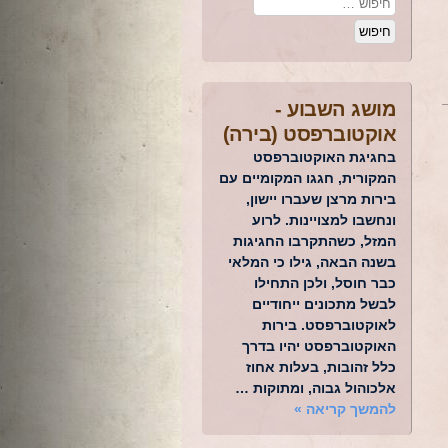
מושג השבוע -
אוקטוברפסט (בירה)
בחגיגת האוקטוברפסט
המקורית, חגגו המקומיים עם
בירות מרצן שעברו יישון,
ונחשבו למצויינות. לרוע
המזל, כשהתקרבו החגיגות
בשנה הבאה, גילו כי המלאי
כבר חוסל, ולכן התחילו
לבשל מתכונים ייחודיים
לאוקטוברפסט. בירות
האוקטוברפסט יהיו בדרך
כלל זהובות, בעלות אחוז
אלכוהול גבוה, ומתוקות …
להמשך קריאה
»