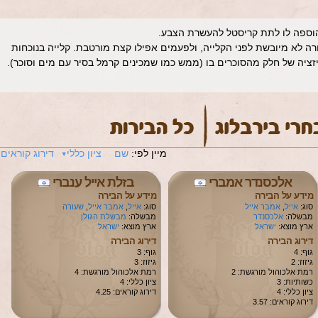
שהוספה לו לתת קריסטל להעשרת הצבע.
 לא מיובשת לפני הקלייה, ולפעמים אפילו קצת מורטבת. קלייה בנוכחות
זציה של חלק מהסוכרים בו (ממש כמו שמכינים קרמל בסיר עם מים וסוכר).
מיין לפי:
שם
ציון כללי
דירוג קוראים
אלכסנדר אמברי
בזלת אייל ענברי
מידע על הבירה
מידע על הבירה
סוג:
אייל
,
אמבר אייל
סוג:
אייל
,
אמבר אייל
,
שעורה
מבשלה:
אלכסנדר
מבשלה:
מבשלת הגולן
ארץ מוצא:
ישראל
ארץ מוצא:
ישראל
דירוג הבירה
דירוג הבירה
גוף: 4
גוף: 3
גיזוז: 2
גיזוז: 3
רמת אלכוהול מורגשת: 2
רמת אלכוהול מורגשת: 4
כשותיות: 3
ציון כללי: 4
ציון כללי: 4
דירוג קוראים: 4.25
דירוג קוראים: 3.57