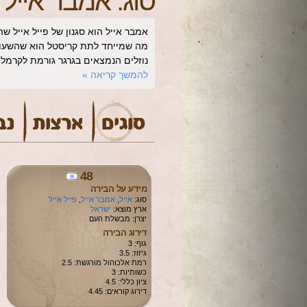
סוג:
אמבר אייל
אמבר אייל הוא סגנון של פייל אייל 
מה שמייחד לתת קריסטל הוא שהשעורה
נוזלים הנמצאים בגרגר גורמת לקרמלי
להמשך קריאה
»
48
מידע על הבירה
סוג:
אייל
,
אמבר אייל
,
פייל אייל
ארץ מוצא:
ישראל
יצרן: מבשלת העם
דירוג הבירה
גוף: 3
גיזוז: 3.5
רמת אלכוהול מורגשת: 2.5
כשותיות: 3
ציון כללי: 4.5
דירוג קוראים: 4.45