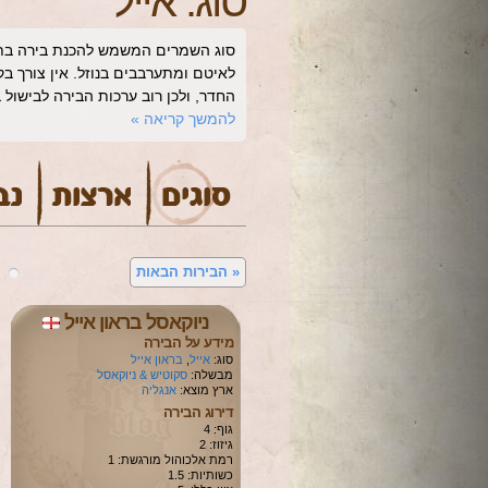
סוג:
אייל
סוג השמרים המשמש להכנת בירה בת
לאיטם ומתערבבים בנוזל. אין צורך 
החדר, ולכן רוב ערכות הבירה לבישול 
להמשך קריאה
»
«
הבירות הבאות
ניוקאסל בראון אייל
מידע על הבירה
סוג:
אייל
,
בראון אייל
מבשלה:
סקוטיש & ניוקאסל
ארץ מוצא:
אנגליה
דירוג הבירה
גוף: 4
גיזוז: 2
רמת אלכוהול מורגשת: 1
כשותיות: 1.5