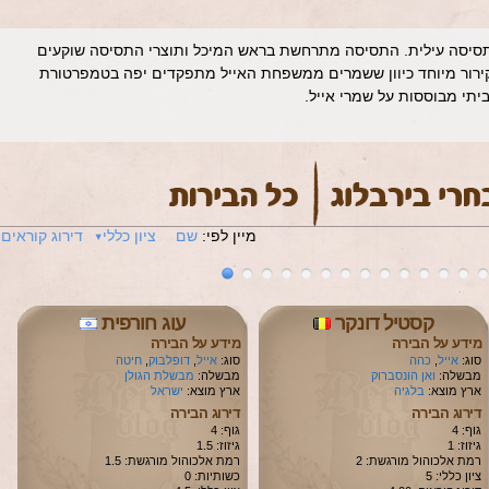
סיסה עילית. התסיסה מתרחשת בראש המיכל ותוצרי התסיסה שוקעים
בקירור מיוחד כיוון ששמרים ממשפחת האייל מתפקדים יפה בטמפרטורת
ביתי מבוססות על שמרי אייל.
מיין לפי:
שם
ציון כללי
דירוג קוראים
קסטיל דונקר
עוג חורפית
מידע על הבירה
מידע על הבירה
סוג:
אייל
,
כהה
סוג:
אייל
,
דופלבוק
,
חיטה
מבשלה:
ואן הונסברוק
מבשלה:
מבשלת הגולן
ארץ מוצא:
בלגיה
ארץ מוצא:
ישראל
דירוג הבירה
דירוג הבירה
גוף: 4
גוף: 4
גיזוז: 1
גיזוז: 1.5
רמת אלכוהול מורגשת: 2
רמת אלכוהול מורגשת: 1.5
ציון כללי: 5
כשותיות: 0