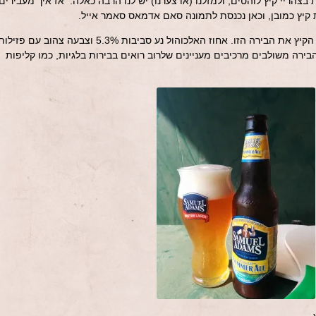
צהריי קיץ לוהטים, ולמזלנו (או צערנו) יש לנו הרבה כאלה. אז איך מעבירים
יץ כמובן, וכאן נכנסת לתמונה סאם אדמאס סאמר אייל.
מבשלת בוסטון מייצרת כל שנה לקראת הקיץ את הבירה הזו. אחוז האלכוהול נע סביבות 5.3% וצבעה צהוב עם פזיל
רה משולבים מרכיבים מעניינים שלרוב רואים בבירות בלגיות, כמו קליפות