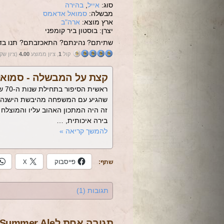
סוג:
אייל
,
בהירה
מבשלה:
סמואל אדאמס
ארץ מוצא:
ארה"ב
יצרן: בוסטון ביר קומפני
שתיתם? נהינתם? התאכזבתם? תנו בדי
קול
1
, ציון ממוצע
4.00
(ציון שק
קצת על המבשלה -
סמוא
שהגיע עם המשפחה מהיבשת הישנה והח
זה היה המתכון האהוב עליו והמוצלח 
בירה איכותית, …
להמשך קריאה
»
פייסבוק
X
שתף:
תגובות (1)
תגובה אחת לSummer Ale