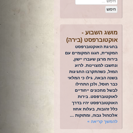
מושג השבוע -
אוקטוברפסט (בירה)
בחגיגת האוקטוברפסט
המקורית, חגגו המקומיים עם
בירות מרצן שעברו יישון,
ונחשבו למצויינות. לרוע
המזל, כשהתקרבו החגיגות
בשנה הבאה, גילו כי המלאי
כבר חוסל, ולכן התחילו
לבשל מתכונים ייחודיים
לאוקטוברפסט. בירות
האוקטוברפסט יהיו בדרך
כלל זהובות, בעלות אחוז
אלכוהול גבוה, ומתוקות …
להמשך קריאה
»