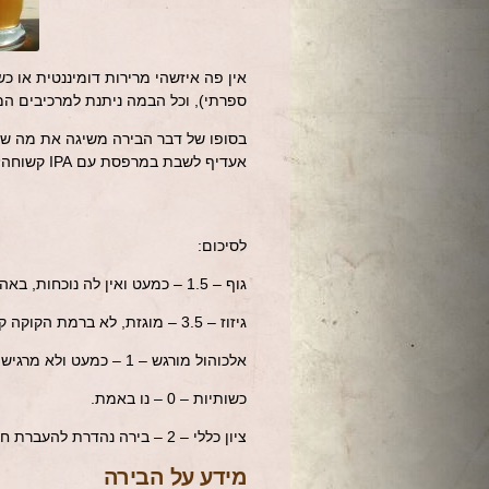
ספרתי), וכל הבמה ניתנת למרכיבים המ
בסופו של דבר הבירה משיגה את מה שהיא
אעדיף לשבת במרפסת עם IPA קשוחה.
לסיכום:
גוף – 1.5 – כמעט ואין לה נוכחות, באה והולכת.
גיזוז – 3.5 – מוגזת, לא ברמת הקוקה קולה, אבל מוגזת.
אלכוהול מורגש – 1 – כמעט ולא מרגישים, רק חמימות קלילה בגרון.
כשותיות – 0 – נו באמת.
ציון כללי – 2 – בירה נהדרת להעברת חצי שעה על המרפסת, לא הייתי נותן לה יותר קרדיט מזה.
מידע על הבירה