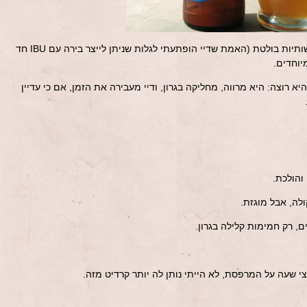
אין פה איזשהי מרירות דומיננטית או כשותיות בולטת (האמת שדיי הופתעתי לגלות שניתן לייצר בירה עם IBU חד
יוחדים.
 רוצה: היא מרווה, מחליקה בגרון, ודיי מעבירה את הזמן, אם כי עדיין