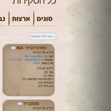
כל הסקירות
«
הבירות הבאות
מאיבירוביץ'- IBA
מידע על הבירה
סוג:
IBA- India Black Ale
מבשלה:
MaiBEERovicz - מאיבירוביץ'
ארץ מוצא:
ישראל
דירוג הבירה
גוף: 3.5
גיזוז: 1.5
רמת אלכוהול מורגשת: 1.5
כשותיות: 3.5
ציון כללי: 3.5
מוסקו רד
מידע על הבירה