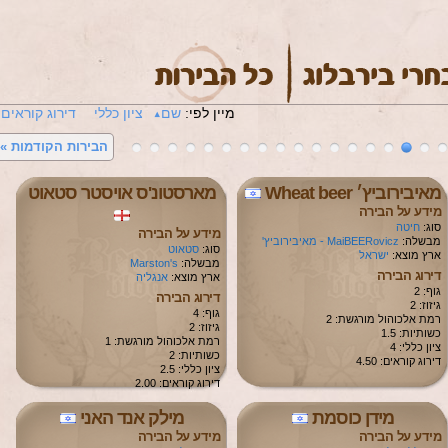
מיין לפי:
שם
ציון כללי
דירוג קוראים
הבירות הקודמות
»
מאיבירוביץ׳ Wheat beer
מארסטונ'ס אויסטר סטאוט
מידע על הבירה
סוג:
חיטה
מידע על הבירה
מבשלה:
MaiBEERovicz - מאיבירוביץ'
סוג:
סטאוט
ארץ מוצא:
ישראל
מבשלה:
Marston's
דירוג הבירה
ארץ מוצא:
אנגליה
גוף: 2
דירוג הבירה
גיזוז: 2
גוף: 4
רמת אלכוהול מורגשת: 2
גיזוז: 2
כשותיות: 1.5
רמת אלכוהול מורגשת: 1
ציון כללי: 4
כשותיות: 2
דירוג קוראים: 4.50
ציון כללי: 2.5
דירוג קוראים: 2.00
מידן כוסמת
מילק אנד האני
מידע על הבירה
מידע על הבירה