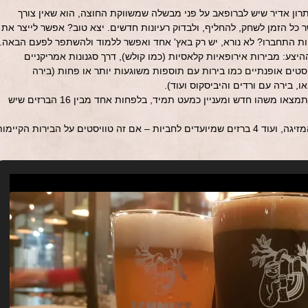
תרון אדיר שיש לברופאב על פני מבשלה שמשווקת החוצה, הוא שאין צורך
ר כל הזמן לשחק, להחליף, ולבדוק רעיונות חדשים. יצא טוב? אפשר לייצר את
חות התחברו? לא נורא, יש רק באץ' אחד ואפשר ללמוד ולהשתפר לפעם הבאה.
יצע: מבירות אירופאיות קלאסיות (כמו קולש), דרך סגנונות אמריקניים
 פייל אייל ו-IPA) ועד טוויסטים אופנתיים כמו בירות עם תוספות משוגעות יותר או פחות (בירה
 בירה עם ורדים והיביסקוס ועוד).
מה שבטוח: אלא אם תבואו כל שבוע – תמצאו משהו חדש ומעניין כמעט תמיד, בלפחות אחד מבין 16 הברזים שיש
לשניט 12 ברזים שמחוברים אל מיכלי המזיגה, ועוד 4 ברזים שמיועדים לחביות – אם זה טוויסטים על הבירות הקיימו