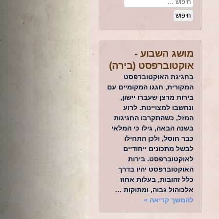
מושג השבוע -
אוקטוברפסט (בירה)
בחגיגת האוקטוברפסט
המקורית, חגגו המקומיים עם
בירות מרצן שעברו יישון,
ונחשבו למצויינות. לרוע
המזל, כשהתקרבו החגיגות
בשנה הבאה, גילו כי המלאי
כבר חוסל, ולכן התחילו
לבשל מתכונים ייחודיים
לאוקטוברפסט. בירות
האוקטוברפסט יהיו בדרך
כלל זהובות, בעלות אחוז
אלכוהול גבוה, ומתוקות …
להמשך קריאה
»