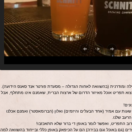
ילה ומודרנית (בהשוואה לאחות הגדולה – מסעדת פורטר אנד סאנס הידועה).
וא תפריט אוכל מאיזור הדרום של ארצות הברית, שאמנם אינו מתחלף, אבל
נים!
 שעות עם אמיר (אחד הבעלים והיזמים) ואלון (הברומאסטר) ואמנם אכלנו
רעב שלנו.
ב התפריט, ואפשר לומר באופן די ברור שלא תתאכזבו!
ים (גם באוכל וגם בבירה) הם על הכיפאק באופן כללי ובייחוד בהשוואה למה