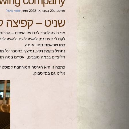
itt brewing company
פורסם ב
20 בפברואר 2022
מאת
יוחאי מיטל
שניט – קפיצה ק
אני רוצה לספר לכם על השניט – הברו
לקח לי קצת זמן להגיע לשם ולהגיע לכתו
כמו שבאמת תחוו אותה.
נתחיל בקצת רקע, נמשיך בהסבר על מה 
חלוציים בכמה מובנים, ואסיים במה תו
כתבה זו היא הגרסה המורחבת לפוסט ש
אלינו גם בפייסבוק.