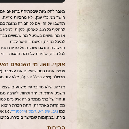
מעבר לחלוציות שבפתיחת ברופאב אמית
הישר ממיכלי ענק, ולא מחביות מזיגה.
תחשבו על זה: אם כל הבירה נמזגת במק
להחליף כל רגע, לאחסן, לנקות, למלא
אז מה עושים בשניט? מה שעושים בברו
למיכל מזיגה, ומשם – הישר לברז.
המערכת הזו גם שומרת על טריות הביר
לכל בירה, שומרת על רמת ההגזה – ומ
אוקיי. וואו. מי האנשים הא
עכשיו אתם בטח שואלים את עצמכם (או
מבשלה (שזה בכלל טירוף), אלא עוד מב
אז זהו, שלא מדובר על משוגעים שצצו 
השניט אחראית, יחד ולחוד, להרבה ממ
וניהול של בתי ממכר בירה איקוניים כמו 
מסוקרות באתר זה) תחת חברת היבוא "נ
כמו
נגב
,
שפירא
,
ג'מס
ו
אלכסנדר
. אז א
בירה, ובמקומות שמייצרים בירה. בקיצו
הבירות