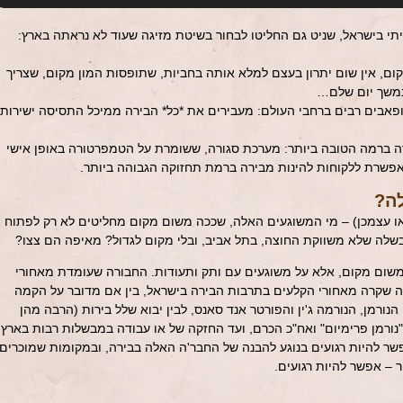
י בישראל, שניט גם החליטו לבחור בשיטת מזיגה שעוד לא נראתה בארץ:
ום, אין שום יתרון בעצם למלא אותה בחביות, שתופסות המון מקום, שצריך
 במשך יום שלם…
פאבים רבים ברחבי העולם: מעבירים את *כל* הבירה ממיכל התסיסה ישירות
ה ברמה הטובה ביותר: מערכת סגורה, ששומרת על הטמפרטורה באופן אישי
אפשרת ללקוחות להינות מבירה ברמת תחזוקה הגבוהה ביותר.
לה?
 עצמכן) – מי המשוגעים האלה, שככה משום מקום מחליטים לא רק לפתוח
שלה שלא משווקת החוצה, בתל אביב, ובלי מקום לגדול? מאיפה הם צצו?
משום מקום, אלא על משוגעים עם ותק ותעודות. החבורה שעומדת מאחורי
ה שקרה מאחורי הקלעים בתרבות הבירה בישראל, בין אם מדובר על הקמה
הנורמן, הנורמה ג'ין והפורטר אנד סאנס, לבין יבוא שלל בירות (הרבה מהן
ורמן פרימיום" ואח"כ הכרם, ועד החזקה של או עבודה במבשלות רבות בארץ
פשר להיות רגועים בנוגע להבנה של החבר'ה האלה בבירה, ובמקומות שמוכרים
ר – אפשר להיות רגועים.