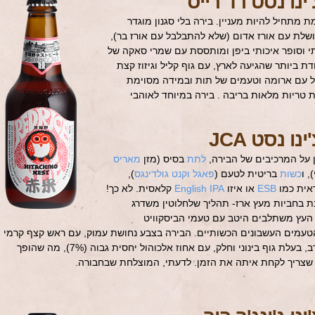
ינו נסט רד רייס
 מתחיל להיות מעניין. בירה בלי סגנון מוגדר
לת עם אורז אדום (שלא להתבלבל עם אורז בר),
י וסופר איכותי ביפן ומותססת עם שמרי סאקה של
ת ביותר שהגיעה לארץ, עם גוף קליל וגיזוז קצת
 עם ארומה וטעמים של תות ובמידה מסוימת
 טריות מלאות בריבה . בירה במיוחד לאוהבי
ינו
נסט JCA
על המרכיבים של הבירה,
לתת
בסיס (מזן
מאריס
, ו
כשות
בריטית לטעם (
פאגל וקנט גולדינגס
),
ראית כמו
ESB
או איזו
English IPA
קלאסית. לא כך!
ת בחביות מעץ ארז- תהליך שלחלוטין משדרג
העץ משתלבים היטב עם טעמי הביסקוויט
עמים העשבונים הכשותיים. הבירה בצבע נחושת עמוק, עם ראש קצף קרמי
שנשאר זמן רב, בעלת גוף בינוני וחלק, עם אחוז אלכוהול יחסית גבוה (7%), מה שהופך
שצריך לקחת איתה את הזמן. לדעתי, המוצלחת שבחבורה.