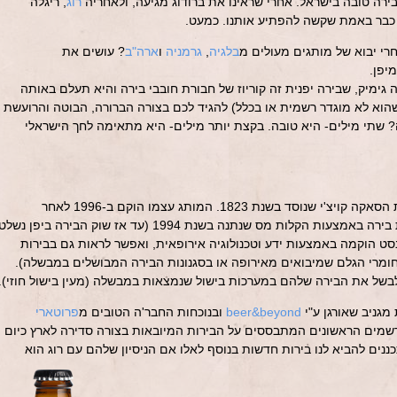
ירה טובה בישראל. אחרי שראינו את ברודוג מגיעה, ולאחריה
רוג
, ריגלה
 כבר באמת שקשה להפתיע אותנו. כמעט.
י יבוא של מותגים מעולים מ
בלגיה
,
גרמניה
ו
ארה"ב
? עושים את
יפן.
גימיק, שבירה יפנית זה קוריוז של חבורת חובבי בירה והיא תעלם באותה
וא לא מוגדר רשמית או בכלל) להגיד לכם בצורה הברורה, הבוטה והרועשת
ה? שתי מילים- היא טובה. בקצת יותר מילים- היא מתאימה לחך הישראלי
היטא'צינו נסט הינו מותג הבירה של בית הסאקה קויצ'י שנוסד בשנת 1823. המותג עצמו הוקם ב-1996 לאחר
שממשלת יפן הקלה על הקמת מבשלות בירה באמצעות הקלות מס שנתנה בשנת 1994 (עד אז שוק הבירה ביפן נשל
צ'ינו נסט הוקמה באמצעות ידע וטכנולוגיה אירופאית, ואפשר לראות גם בבירות
ומרי הגלם שמיבואים מאירופה או בסגנונות הבירה המבושלים במבשלה).
בשל את הבירה שלהם במערכות בישול שנמצאות במבשלה (מעין בישול חוזי).
מגניב שאורגן ע"י
beer&beyond
ובנוכחות החבר'ה הטובים מ
פרוטארי
רשמים הראשונים המתבססים על הבירות המיובאות בצורה סדירה לארץ כיום
נים להביא לנו בירות חדשות בנוסף לאלו אם הניסיון שלהם עם רוג הוא