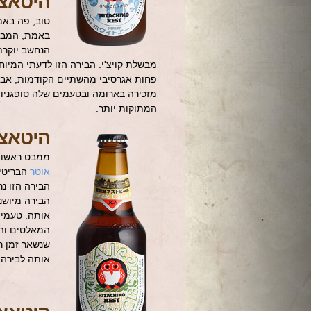
היטאצ'
טוב, פה באמת
באמת, המבוש
הנחשב יוקרת
מבשלת קויצ'י. הבירה הזו לדעתי המיוחד
פחות אגרסיבי מהשתיים הקודמות, אבל
מזכירה בארומה ובטעמים שלה סופגניות
המתוקות יותר.
היטאצ'
ממבט ראשון 
אוטר
הבריטי)
הבירה הזו נ
הבירה מיושנ
אותה. טעמי 
המאלטים והט
אותה לבירה 