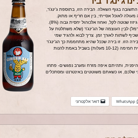
נו ג'ינג'ר ביר
התשובה בגוף השאלה. הבירה הזו, בתוספת ג'ינג'ר,
 מעולה לאוכל אסייתי, בין אם חריף או מתוק.
הבירה עצמה בעלת גוף בינוני-כבד, עם גיזוז שנוטה לקל, ואחוז אלכוהול יחסית גבוה (8%).
קרמל) לבין העוצמה של הג'ינג'ר (שלא משתלטת על
שכיף לשתות לאורך זמן. צריך לבוא ולהגיד שמי
ירה הזו. זו בירה שככל שהיא מתחממת כך הג'ינג'ר
יותר בולט בה, וכדאי לשתות אותה יחסית חמימה (10-12 מעלות) בשביל באמת להנות
פנית, ותהיתם איפה מזרח ומערב נפגשים- פתחו
תי שלכם, או כשאתם משוטטים באינטרנט ומסתכלים
WhatsApp
דואר אלקטרוני