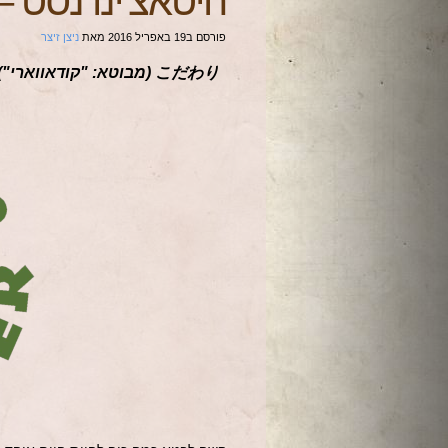
היטאצ'ינו נסט – 
פורסם ב
19 באפריל 2016
מאת
ניצן זיצר
こだわり (מבוטא: "קודאווארי") – התהליך הבלתי מתפשר והמדויק של שלמות.