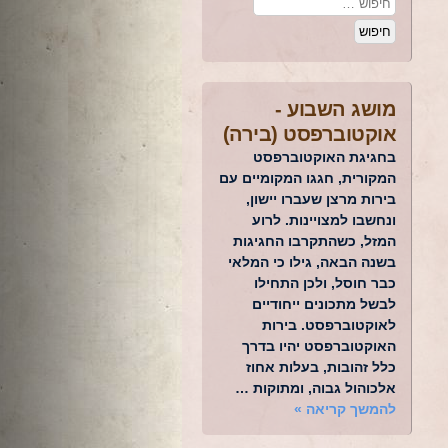
מושג השבוע -
אוקטוברפסט (בירה)
בחגיגת האוקטוברפסט
המקורית, חגגו המקומיים עם
בירות מרצן שעברו יישון,
ונחשבו למצויינות. לרוע
המזל, כשהתקרבו החגיגות
בשנה הבאה, גילו כי המלאי
כבר חוסל, ולכן התחילו
לבשל מתכונים ייחודיים
לאוקטוברפסט. בירות
האוקטוברפסט יהיו בדרך
כלל זהובות, בעלות אחוז
אלכוהול גבוה, ומתוקות …
להמשך קריאה
»