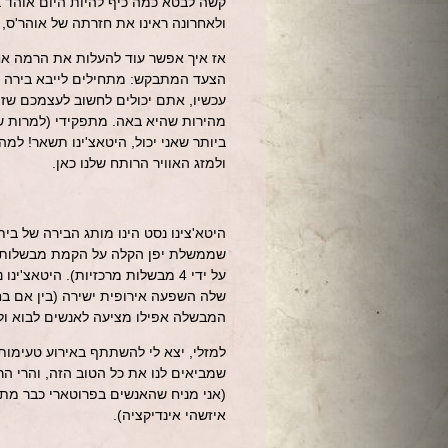
קשה לבטא כמה כיף להיות היום אוהד ב
ולאחרונה ראינו את חזרתה של אוהר'ס,
אז איך אפשר עוד להעלות את הרמה אחר
הצעד המתבקש: מתחילים לייבא בירה מ
עכשיו, אתם יכולים לחשוב לעצמכם שזה 
מהירות שהיא באה. מתפקידי (למרות שה
ביותר שאני יכול, היטאצ'ינו תשאר! למ
ולמזג האוויר הרותח שלנו כאן.
על ידי 4 מבשלות מרכזיות). היטא
שלה השפעה אירופית ישירה (בין אם בח
המבשלה אפילו מציעה לאנשים לבוא ול
למזלי, יצא לי להשתתף באירוע טעימות 
שמביאים לנו את כל הטוב הזה, והרי ה
(אני מניח שהאנשים בפרוטארי כבר מתכנ
איזשהי אינדיקציה
).