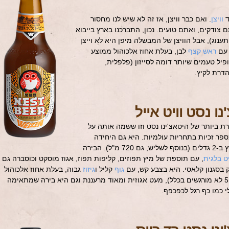
ד
וויצן
. ואם כבר וויצן, אז זה לא שיש לנו מחסור
 צודקים, ואתם טועים. נכון, התברכנו בארץ בייבוא
נוג), אבל הוויצן של המבשלה מיפן היא לא וייצן
 עם
ראש קצף
לבן, בעלת אחוז אלכוהול ממוצע
פיל טעמים שיותר דומה לסייזון (פלפלית,
הדרת לקיץ.
ו נסט וויט אייל
ת ביותר של היטאצ'ינו נסט וזו ששמה אותה על
ר זכיות בתחריות עולמיות. היא גם היחידה
שהגיעה לארץ ב-2 גדלים (בנוסף לשליש, גם 720 מ"ל). הבירה
יט בלגית
, עם תוספת של מיץ תפוזים, קליפות תפוז, אגוז מוסקט וכוסברה גם
ק בסגנון קלאסי. היא בצבע קש, עם
גוף
קליל ו
גיזוז
גבוה, בעלת אחוז אלכוהול
ממוצע (5.5% לא מורגשים בכלל), מעט אגוזית ומאוד מרעננת וגם היא בירה שמתאימה
י כמו כף רגל לכפכפף.