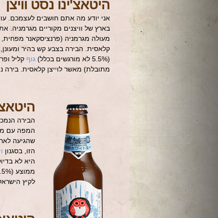
היטאצ'ינו נסט וויצן
אני יודע מה אתם חושבים לעצמכם. עו
בארץ של וויצנים מקוריים מגרמניה. אתם
מעולה מגרמניה (פרנציסקאנר מפחית, תע
קלאסית. הבירה בצבע קש בהיר ומעונן,
(5.5% לא מורגשים בכלל)
גוף
קליל ופרו
מתובלת) מאשר לוייצן קלאסית. בירה נ
היטאצ'נ
הבירה הנמכר
המפה עם מספ
הזו, בסגנון
ו
היא לא בדיו
לקיץ הישראל