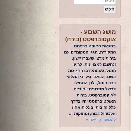
מושג השבוע -
אוקטוברפסט (בירה)
בחגיגת האוקטוברפסט
המקורית, חגגו המקומיים עם
בירות מרצן שעברו יישון,
ונחשבו למצויינות. לרוע
המזל, כשהתקרבו החגיגות
בשנה הבאה, גילו כי המלאי
כבר חוסל, ולכן התחילו
לבשל מתכונים ייחודיים
לאוקטוברפסט. בירות
האוקטוברפסט יהיו בדרך
כלל זהובות, בעלות אחוז
אלכוהול גבוה, ומתוקות …
להמשך קריאה
»