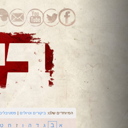
המיוחדים שלנו:
ביקורים וטיולים
פסטיבלים 
ב
א
ג
ד
ה
ו
ז
ח
ט