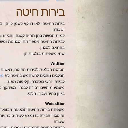
בירות חיטה
בירות החיטה- לאו דווקא כשמן כן הן. ב
ושעורה.
כמות הכשות בהן תהיה קטנה, והגיזוז ו
לבירות החיטה מספר תתי סגנונות ומש
בהתאם לסגנון.
שתי משפחות בולטות הן:
WitBier
הגרסה הבלגית לבירות החיטה, ראשיתה 
הבלגים נוהגים להשתמש בחיטה לא
מו
לבירה- זרעי כוסברה, קליפות תפוז…
משמעות השם- 'בירה לבנה'- משתקף נה
בגוון בהיר ועכור, חלבי.
WeissBier
משפחת בירות החיטה המגיעה מבוואריה,
זה סגנון הבירה בו נמצא לעיתים כמויו
שעורה.
לבירות החיטה הגרמניות שמרים ייחודי