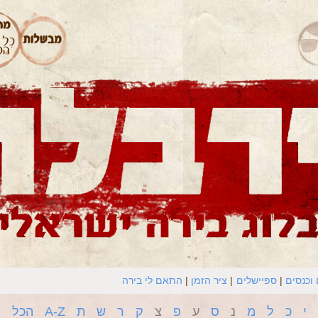
וכנסים
ספיישלים
ציר הזמן
התאם לי בירה
י
כ
ל
מ
נ
ס
ע
פ
צ
ק
ר
ש
ת
A-Z
הכל