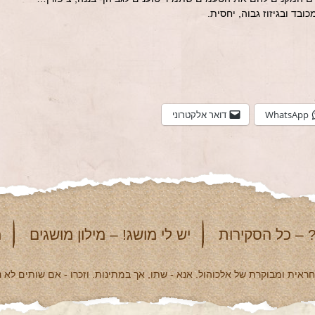
בד ובגיזוז גבוה, יחסית.
WhatsApp
דואר אלקטרוני
 – כל הסקירות
יש לי מושג! – מילון מושגים
מ
אית ומבוקרת של אלכוהול. אנא - שתו, אך במתינות. וזכרו - אם שותים לא נ