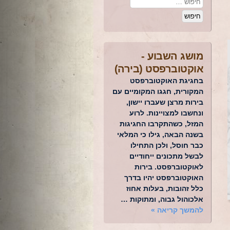
מושג השבוע -
אוקטוברפסט (בירה)
בחגיגת האוקטוברפסט
המקורית, חגגו המקומיים עם
בירות מרצן שעברו יישון,
ונחשבו למצויינות. לרוע
המזל, כשהתקרבו החגיגות
בשנה הבאה, גילו כי המלאי
כבר חוסל, ולכן התחילו
לבשל מתכונים ייחודיים
לאוקטוברפסט. בירות
האוקטוברפסט יהיו בדרך
כלל זהובות, בעלות אחוז
אלכוהול גבוה, ומתוקות …
להמשך קריאה
»