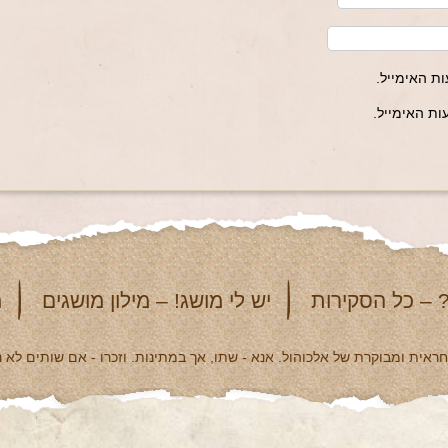
ת האימייל.
ת האימייל.
 – כל הסקירות
יש לי מושג! – מילון מושגים
מ
אית ומבוקרת של אלכוהול. אנא - שתו, אך במתינות. וזכרו - אם שותים לא נ