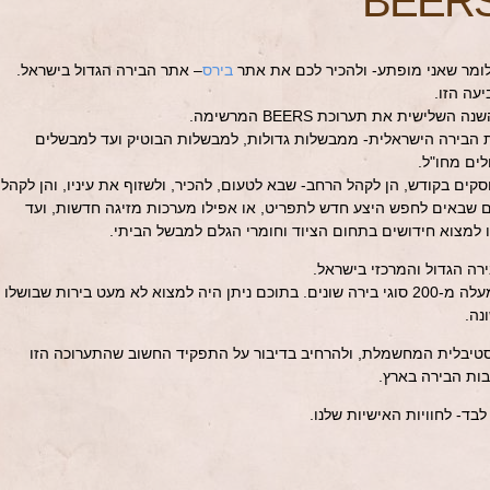
לומר שאני מופתע- ולהכיר לכם את אתר
בירס
– אתר הבירה הגדול בישראל.
עה הזו.
לישית את תערוכת BEERS המרשימה.
הבירה הישראלית- ממבשלות גדולות, למבשלות הבוטיק ועד למבשלים
לים מחו"ל.
ים בקודש, הן לקהל הרחב- שבא לטעום, להכיר, ולשזוף את עיניו, והן לקהל
ם שבאים לחפש היצע חדש לתפריט, או אפילו מערכות מזיגה חדשות, ועד
ו למצוא חידושים בתחום הציוד וחומרי הגלם למבשל הביתי.
רה הגדול והמרכזי בישראל.
השנה נמזגו במשך שני ימי התערוכה למעלה מ-200 סוגי בירה שונים. בתוכם ניתן היה למצוא לא מעט בירות שבושלו
נה.
פסטיבלית המחשמלת, ולהרחיב בדיבור על התפקיד החשוב שהתערוכה הזו
ות הבירה בארץ.
בד- לחוויות האישיות שלנו.