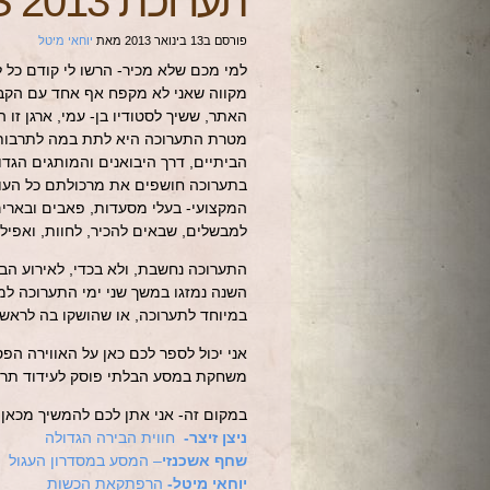
תערוכת BEERS 2013
פורסם ב
13 בינואר 2013
מאת
יוחאי מיטל
למי מכם שלא מכיר- הרשו לי קודם כל 
מקווה שאני לא מקפח אף אחד עם הקבי
האתר, ששיך לסטודיו בן- עמי, ארגן זו השנה הש
מטרת התערוכה היא לתת במה לתרבות 
הביתיים, דרך היבואנים והמותגים הגדו
בתערוכה חושפים את מרכולתם כל העוסק
המקצועי- בעלי מסעדות, פאבים ובארי
למבשלים, שבאים להכיר, לחוות, ואפיל
התערוכה נחשבת, ולא בכדי, לאירוע הבי
במיוחד לתערוכה, או שהושקו בה לראשו
אני יכול לספר לכם כאן על האווירה ה
משחקת במסע הבלתי פוסק לעידוד תרב
במקום זה- אני אתן לכם להמשיך מכאן ל
ניצן זיצר-
חווית הבירה הגדולה
שחף אשכנזי
– המסע במסדרון העגול
יוחאי מיטל-
הרפתקאת הכשות