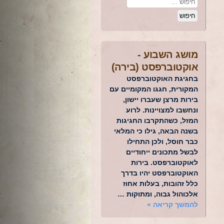
מושג השבוע -
אוקטוברפסט (בירה)
בחגיגת האוקטוברפסט
המקורית, חגגו המקומיים עם
בירות מרצן שעברו יישון,
ונחשבו למצויינות. לרוע
המזל, כשהתקרבו החגיגות
בשנה הבאה, גילו כי המלאי
כבר חוסל, ולכן התחילו
לבשל מתכונים ייחודיים
לאוקטוברפסט. בירות
האוקטוברפסט יהיו בדרך
כלל זהובות, בעלות אחוז
אלכוהול גבוה, ומתוקות …
להמשך קריאה
»