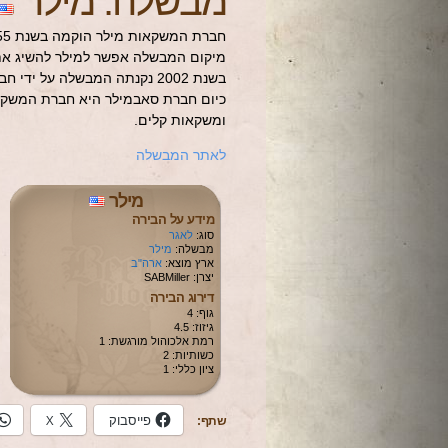
מבשלה: מילר
חברת המשקאות מילר הוקמה בשנת 1855, ע"י פרדריק מילר בעמק מנומוני שבמילוואקי, ויסקונסין.
מיקום המבשלה אפשר למילר להשיג את 
בשנת 2002 נקנתה המבשלה על ידי חברת 'מבשלות דרום אפריקה', שהקימה את חברת סאבמילר.
כיום חברת סאבמילר היא חברת המשקאו
ומשקאות קלים.
לאתר המבשלה
מילר
מידע על הבירה
סוג:
לאגר
מבשלה:
מילר
ארץ מוצא:
ארה"ב
יצרן: SABMiller
דירוג הבירה
גוף: 4
גיזוז: 4.5
רמת אלכוהול מורגשת: 1
כשותיות: 2
ציון כללי: 1
פייסבוק
X
שתף: