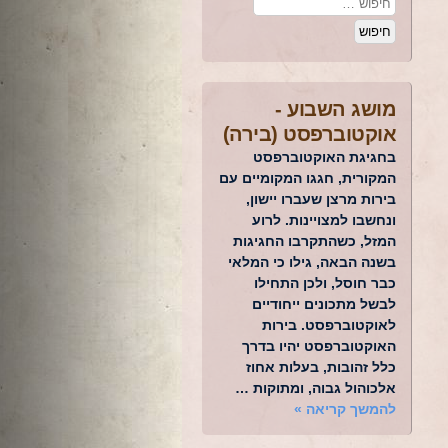
מושג השבוע -
אוקטוברפסט (בירה)
בחגיגת האוקטוברפסט
המקורית, חגגו המקומיים עם
בירות מרצן שעברו יישון,
ונחשבו למצויינות. לרוע
המזל, כשהתקרבו החגיגות
בשנה הבאה, גילו כי המלאי
כבר חוסל, ולכן התחילו
לבשל מתכונים ייחודיים
לאוקטוברפסט. בירות
האוקטוברפסט יהיו בדרך
כלל זהובות, בעלות אחוז
אלכוהול גבוה, ומתוקות …
להמשך קריאה
»