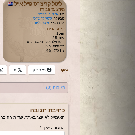
ליטל קריצ'רס פייל אייל
מידע על הבירה
סוג:
אייל
,
פייל אייל
מבשלה:
ליטל קריצ'רס
ארץ מוצא:
אוסטרליה
דירוג הבירה
גוף: 1
גיזוז: 2.5
רמת אלכוהול מורגשת: 0.5
כשותיות: 2.5
ציון כללי: 4.5
פייסבוק
X
שתף:
תגובות (0)
כתיבת תגובה
האימייל לא יוצג באתר.
שדות החובה 
התגובה שלך
*