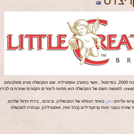
ריצ'רס
ליטל קריצ'רס היא מבשלה שהוקמה בשנת 2000, בפרמטל , אשר במערב אוסטרליה. שם המבשלה מגיע מאלבומם
של להקת Talking Heads, שנקרא creatures. למעשה השם של המבשלה הוא מחווה ליצורים הקטנים שגורמים לביר
כאן
, באתר הנפלא של המבשלה), ובינהם , בירת הדגל שלהם,
שהיה בעבר חוות קרוקודילים (בכל זאת, אוסטרליה), ונבחרה למבשלה