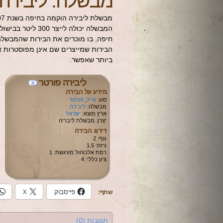
מבשלה: ליבירה
חיפה, בו מוכרים את הבירות שהמבשלה 
הבירות שמייצרים שם אינן מפוסטרות או
ביותר שאפשר.
ליבירה פורטר
מידע על הבירה
סוג:
אייל
,
פורטר
מבשלה:
ליבירה
ארץ מוצא:
ישראל
יצרן: מבשלת ליבריה
דירוג הבירה
גוף: 2
גיזוז: 1.5
רמת אלכוהול מורגשת: 1
ציון כללי: 4
פייסבוק
X
שתף:
תגובות (0)