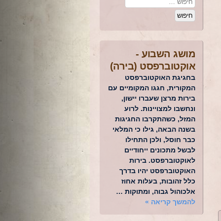
מושג השבוע -
אוקטוברפסט (בירה)
בחגיגת האוקטוברפסט
המקורית, חגגו המקומיים עם
בירות מרצן שעברו יישון,
ונחשבו למצויינות. לרוע
המזל, כשהתקרבו החגיגות
בשנה הבאה, גילו כי המלאי
כבר חוסל, ולכן התחילו
לבשל מתכונים ייחודיים
לאוקטוברפסט. בירות
האוקטוברפסט יהיו בדרך
כלל זהובות, בעלות אחוז
אלכוהול גבוה, ומתוקות …
להמשך קריאה
»