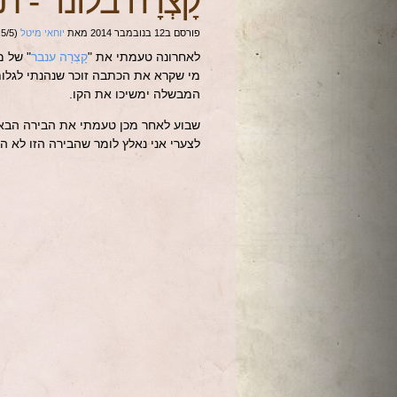
קָצְרָה בלונד
-
תע
פורסם ב
12 בנובמבר 2014
מאת
יוחאי מיטל
(
5
/
.5
לאחרונה טעמתי את "
קָצְרָה ענבר
" של 
מי שקרא את הכתבה זוכר שנהנתי לגלות
המבשלה ימשיכו את הקו.
שבוע לאחר מכן טעמתי את הבירה הבאה ב
לצערי אני נאלץ לומר שהבירה הזו לא ה