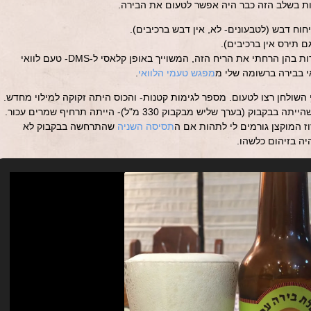
ות בשלב הזה כבר היה אפשר לטעום את הבירה.
וח דבש (לטבעונים- לא, אין דבש ברכיבים).
ם תירס אין ברכיבים).
אני חייב לומר שזו אחת הפעמים הבודדות בהן הרחתי את הריח הזה, המשוייך באופן קלאסי ל-DMS- טעם לוואי
אי בבירה ברשומה שלי מ
מפגש טעמי הלוואי
.
 השולחן רצו לטעום. מספר לגימות קטנות- והכוס היתה זקוקה למילוי מחדש.
רך שליש מבקבוק 330 מ"ל)- הייתה תרחיף שמרים עכור.
ז המוקצן גורמים לי לתהות אם ה
תסיסה השניה
שהתרחשה בבקבוק לא
יה בזיהום כלשהו.