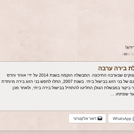
רוג!
ול
%)
48
 בירה ערבה
מבשלת בירה ערבה ממוקמת ביישוב צוקים שבערבה התיכונה. המבשלה הוקמה בשנת 2014 על ידי אוהד והדס
כץ. הרקע להקמת המבשלה היה ניסיונם של בני הזוג בבישול ביתי. בשנת 2007, החלו לחפש בני הזוג בירה מיוחדת
ביקור במבשלת הגולן החליטו להתחיל בבישול בירה ביתי, ולאחר מכן
 עד שפתחו …
WhatsApp
דואר אלקטרוני