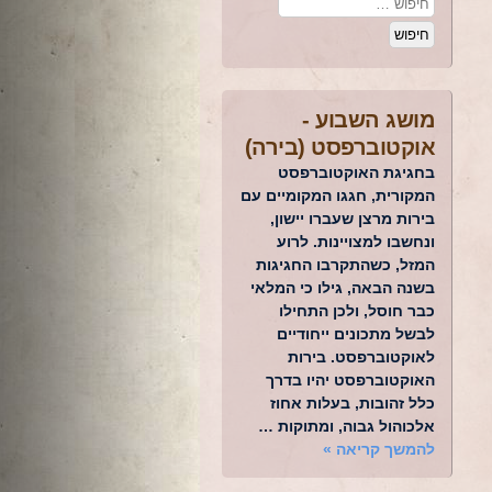
מושג השבוע -
אוקטוברפסט (בירה)
בחגיגת האוקטוברפסט
המקורית, חגגו המקומיים עם
בירות מרצן שעברו יישון,
ונחשבו למצויינות. לרוע
המזל, כשהתקרבו החגיגות
בשנה הבאה, גילו כי המלאי
כבר חוסל, ולכן התחילו
לבשל מתכונים ייחודיים
לאוקטוברפסט. בירות
האוקטוברפסט יהיו בדרך
כלל זהובות, בעלות אחוז
אלכוהול גבוה, ומתוקות …
להמשך קריאה
»