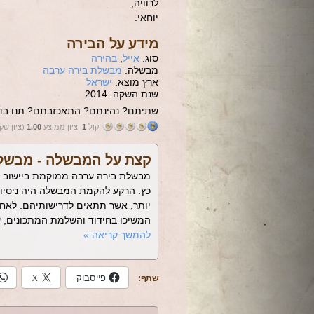
לרוויה,
יוחאי.
מידע על הבירה
סוג:
אייל
,
בהירה
מבשלה:
מבשלת בירה ערבה
ארץ מוצא:
ישראל
שנת השקה: 2014
שתיתם? נהינתם? התאכזבתם? תנו בדי
קול
1
, ציון ממוצע
1.00
(ציון שק
קצת על המבשלה -
מבשלת
יותר, אשר תתאים לדרישותיהם. לאחר 
המשיכו בחידוד והשלמת המתכונים,
להמשך קריאה
»
פייסבוק
X
שתף: