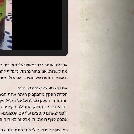
כמ
אקדים ואומר כבר עכשיו שלכתוב ביקורו
מה לעשות, אני בחור נחמד. מעדיף להח
גמגומי התנעה של המעבר לבישול מסחר
אם כך- מעשה שהיה כך היה:
הסרת הפקק מהבקבוק היתה אחת המהירו
החמוד)- והפקק טס לו אל על בצליל פק
יחד עם שיגור הפקק התחילה הקצפה משמ
ולפני שאתם קופצים עלי עם קלשונים- נ
אמבט קצף רומנטית, אבל זה לא היה המק
כמו שאתם יכולים לראות בתמונות- גם א