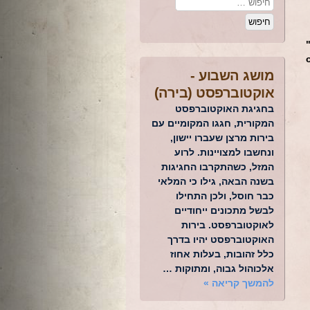
מושג השבוע -
אוקטוברפסט (בירה)
בחגיגת האוקטוברפסט
המקורית, חגגו המקומיים עם
בירות מרצן שעברו יישון,
ונחשבו למצויינות. לרוע
המזל, כשהתקרבו החגיגות
בשנה הבאה, גילו כי המלאי
כבר חוסל, ולכן התחילו
לבשל מתכונים ייחודיים
לאוקטוברפסט. בירות
האוקטוברפסט יהיו בדרך
כלל זהובות, בעלות אחוז
אלכוהול גבוה, ומתוקות …
להמשך קריאה
»