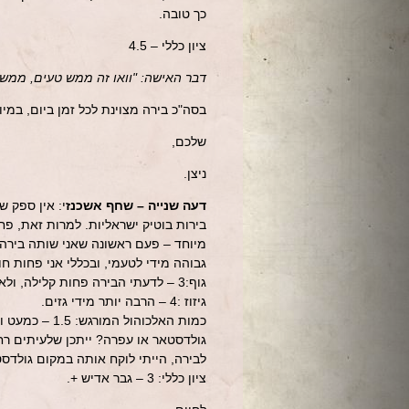
כך טובה.
ציון כללי – 4.5
דבר האישה: "וואו זה ממש טעים, ממש
בסה"כ בירה מצוינת לכל זמן ביום, במ
שלכם,
ניצן.
דעה שנייה – שחף אשכנז
י: אין ספק ש
בירות בוטיק ישראליות. למרות זאת, 
מיוחד – פעם ראשונה שאני שותה בירה 
גבוהה מידי לטעמי, ובכללי אני פחות חו
גוף:3 – לדעתי הבירה פחות קלילה, ולא מיועדת לשתיית כמות מרובה.
גיזוז :4 – הרבה יותר מידי גזים.
כמות האלכוהול המורגש: 1.5 – כמעט ולא מרגישים.
גולדסטאר או עפרה? ייתכן שלעיתים רח
לבירה, הייתי לוקח אותה במקום גולדס
ציון כללי: 3 – גבר אדיש +.