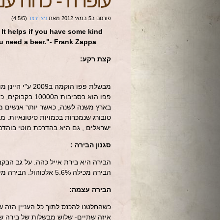
עופרה
-
כהה עם 
פורסם ב
5 במאי 2012
מאת
ניצן זיצר
(
5
/
4.5
)
 It helps if you have some kind
ou need a beer."- Frank Zappa
קצת רקע:
מבשלת פפו הוק
בארץ משנה לשנה, כאשר יותר אנשים מ
טובורג שנמכרות בכמויות סיטונאיות. 
ישראלים , גם היא בהדרכת מוטי בוהדנ
סגנון הבירה :
הבירה היא בירת אייל כהה. על גב הבק
הבירה מכילה 5.6% אלכוהול. הבירה מיוצרת בתהליך של תסיסה עילית ותסיסה שניה בבקבוק עצמו.
הבירה עצמה:
כשהחלטנו להכנס לתוך כל העניין הזה ש
איזה שתיים- שלוש מבשלות של בירה שע