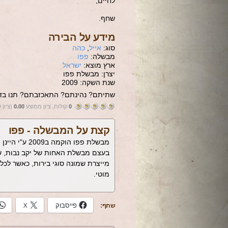
לחיים,
שחף.
מידע על הבירה
סוג:
אייל
,
כהה
מבשלה:
פפו
ארץ מוצא:
ישראל
יצרן: מבשלת פפו
שנת השקה: 2009
שתיתם? נהינתם? התאכזבתם? תנו בדי
0
קולות, ציון ממוצע
0.00
(ציון 
קצת על המבשלה -
פפו
מבשלת פפו ה
בעצם מבשלת האחות של יקב נבות, שמ
מייצרת שמונה סוגי בירות, כאשר לכ
מוטי.
פייסבוק
X
שתף: