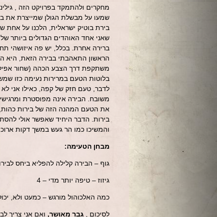
מחקרים ולהתמקד בפרויקט הזה , גילינ
שמעו על מבשלת הגולן שמייצרת את בז
בירת בוטיק ישראלית, הלכנו על אחת של
שאני אחד האוהדים הגדולים ביותר של 
ברירה אחרת. בכלל, יש פה איזושהי תח
הראשון התאהבתי בבירה הזאת, היא הזכ
משתקפת דרך הצבע הכהה (שחור אפילו)
בלוטות הטעם במרירות נעימה כזו שמשל
לדבר, טעם חזק של קפה, כאילו אני לא
משובח. הבירה אינה מפוסטרת ומרגישים
את הטעם המהנה הזה של בירות כהות, 
בירות. הדבר היחיד שאפשר אולי להסתי
והמשיכו כמו הר געש במשך דקות ארוכו
מבחן הטעימה:
גוף – הבירה קלילה להפליא ביחס לבירו
גיזוז – טיפה יותר מדי – 4
כמה האלכוהול מורגש – כמעט ולא, יכולתי
לסיכום ,
גבר מאושר,
ואם אני צריך לבח