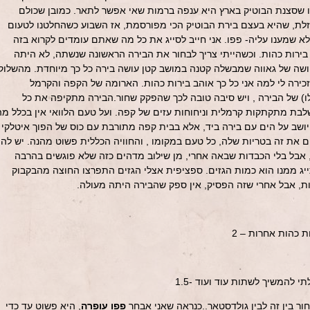
ו שסצנת הבוטיק בארץ היא ענפה ברמות שאי אפשר לתאר. כמובן שכולם
לת, שהיא בעצם בירת הבוטיק הכי מפורסמת, אז השבוע כשהחלטנו לטעום
א שמענו עליה- פפו. אני חייב לסייג את כל מה שאתם עומדים לקרוא בזה
בירות כהות. וכשהייתי צריך לבחור את הבירה הראשונה שנשתה, לא היתה
ושה של גאווה שמבשלה קטנה במושב קטן עושה בירה כל כך מיוחדת. מהשלוק
ירה לי למה אני כל כך אוהב בירות כהות. הארומה של הקפה והקרמל
 של הבירה , ויש סיבה טובה לכך שהפקק שחור.הבירה מתקיפה את כל
בת מתקתקות קרמלית וניחוחות עזים של קפה. ועל טעם הלוואי אין בכלל מה
 יושב על הים עם בירה ביד, אלא בבית קפה מתורבת עם כוס של הפוך איטלקי
 את זה בטריות שלה, כל טעם במקומו , והחוויה הכללית פשוט מהנה. יש לה
אבל בלי הכבדות שבאה אחרי, מן שילוב מדהים כזה שלא פוגשים בהרבה
יג ממנו הוא כמות הגזים. ספציפית אצלי הגזים התפרצו החוצה מהבקבוק
ת, אבל אחרי שזה הפסיק, אין ספק שהבירה היתה מעולה.
ת כהות אחרות – 2
 להמשיך לשתות עוד ועוד -1.5
ור בין זה לבין גולדסטאר..כנראה שאני אבחר
פפו עופרה
, היא פשוט עד כדי