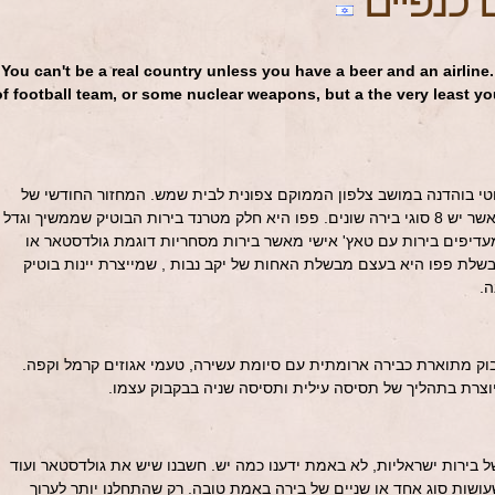
כנפיים
"You can't be a real country unless you have a beer and an airline.
of football team, or some nuclear weapons, but a the very least y
מה ב2009 ע"י היינן מוטי בוהדנה במושב צלפון הממוקם צפונית לבית שמש. המחזור החודשי של
פפו הוא בסביבות ה10000 בקבוקים, כאשר יש 8 סוגי בירה שונים. פפו היא חלק מטרנד בירות הבוטיק שממשיך וגדל
עדיפים בירות עם טאץ' אישי מאשר בירות מסחריות דוגמת גולדסטאר או
מבשלת פפו היא בעצם מבשלת האחות של יקב נבות , שמייצרת יינות בוטיק
ה.
בוק מתוארת כבירה ארומתית עם סיומת עשירה, טעמי אגוזים קרמל וקפה.
ל בירות ישראליות, לא באמת ידענו כמה יש. חשבנו שיש את גולדסטאר ועוד
ושות סוג אחד או שניים של בירה באמת טובה. רק שהתחלנו יותר לערוך