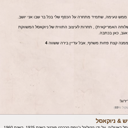
ממש טעימה, שתמיד מתחרה על הכסף שלי בכל בר שבו אני יושב.
שלוחה האמריקאית) , תחרות לעיצוב התווית של ניוקאסל המשווקת
גב, כאן בכתבה.
ממנה קצת פחות משחף, אבל עדיין בירה ששווה
4
רוג!
שקול
%)
69
ש & ניוקאסל
מבשלת ניוקאסל הוקמה בעיירה ניוקאסל באנגליה, על ידי הקולונל ג'יימס הרברט פורטר בשנת 1925. בשנת 1960