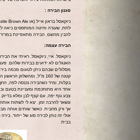
סגנון הבירה :
לתת, שעורה וחיטה המותססים כיאה לאי
להבין מהשם. הבירה מתאפיינת במרירות 
הבירה עצמה:
ניוקאסל. איי, ניוקאסל. ראיתי את הבי
קטנה של 160 מ"ל, ומהשלוק ה
בקלות, ומיד כשהבירה נכנסה לפה, החך 
אחד היא מתוחכמת ומעניינת בטעם ובצבע
צבע גוף יפה, עם קצף לבן ומלא בדיוק
ונשאר להרבה זמן. יצא לי לשתות אותה
אך ורק מחבית. כאשר שותים אותה מבק
אולי זה נותן לבירה סוג של ייחוד, בי
בבית.