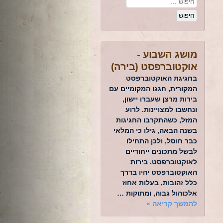
מושג השבוע -
אוקטוברפסט (בירה)
בחגיגת האוקטוברפסט
המקורית, חגגו המקומיים עם
בירות מרצן שעברו יישון,
ונחשבו למצויינות. לרוע
המזל, כשהתקרבו החגיגות
בשנה הבאה, גילו כי המלאי
כבר חוסל, ולכן התחילו
לבשל מתכונים ייחודיים
לאוקטוברפסט. בירות
האוקטוברפסט יהיו בדרך
כלל זהובות, בעלות אחוז
אלכוהול גבוה, ומתוקות …
להמשך קריאה
»