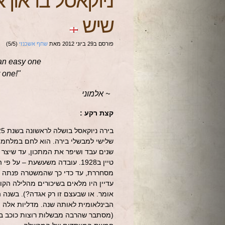
ניוקאסל בראון א
שיש
פורסם ב
29 ביוני 2012
מאת
שחף אשכנזי
(
5
/
5
)
 an easy one
 one!"
~ אלמוני
קצת רקע :
שלישי למבשלי בירה. הוא לחם במלחמת
שנים עבד ושיפר את המתכון, עד שיצר
טיין ב1928. עובדה משעשעת – 
מסחררת, עד כדי כך שהמשטרה פנתה י
עדיין היו מלאים בשיכורים מהלילה הקו
אומר. או שבעצם זו רק אגדה?). בשנה
הבינלאומית לאותה שנה. מדליות אלה 
(מסתבר שהרבה מבשלות רוצות כוכב בס