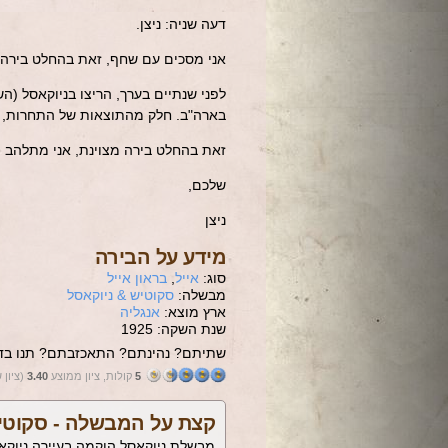
דעה שניה: ניצן.
אני מסכים עם שחף, זאת בהחלט בירה 
לפני שנתיים בערך, הריצו בניוקאסל (ה
בארה"ב. חלק מהתוצאות של התחרות, א
זאת בהחלט בירה מצוינת, אני מתלהב 
שלכם,
ניצן
מידע על הבירה
סוג:
אייל
,
בראון אייל
מבשלה:
סקוטיש & ניוקאסל
ארץ מוצא:
אנגליה
שנת השקה: 1925
שתיתם? נהינתם? התאכזבתם? תנו בדי
5
קולות, ציון ממוצע
3.40
(ציון 
קצת על המבשלה -
סקוטי