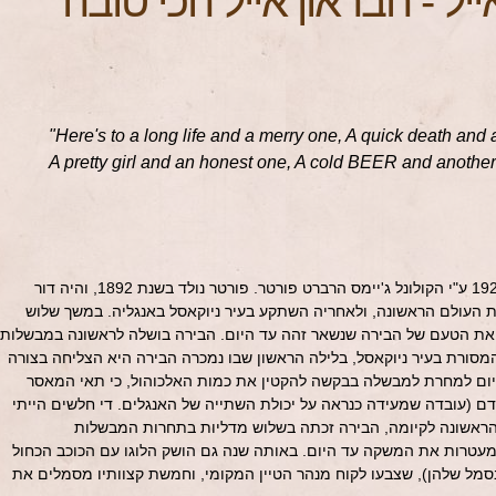
ייל
-
הבראון אייל הכי טובה
"Here's to a long life and a merry one, A quick death and
A pretty girl and an honest one, A cold BEER and another
בירה ניוקאסל בושלה לראשונה בשנת 1925 ע"י הקולונל ג'יימס הרברט פורטר. פורטר נולד בשנת 1892, והיה דור
 העולם הראשונה, ולאחריה השתקע בעיר ניוקאסל באנגליה. במשך שלוש
 את הטעם של הבירה שנשאר זהה עד היום. הבירה בושלה לראשונה במבשלות
על פי המסורת בעיר ניוקאסל, בלילה הראשון שבו נמכרה הבירה היא הצליחה בצורה
ום למחרת למבשלה בבקשה להקטין את כמות האלכוהול, כי תאי המאסר
דם (עובדה שמעידה כנראה על יכולת השתייה של האנגלים. די חלשים הייתי
 הראשונה לקיומה, הבירה זכתה בשלוש מדליות בתחרות המבשלות
מעטרות את המשקה עד היום. באותה שנה גם הושק הלוגו עם הכוכב הכחול
מל שלהן), שצבעו לקוח מנהר הטיין המקומי, וחמשת קצוותיו מסמלים את