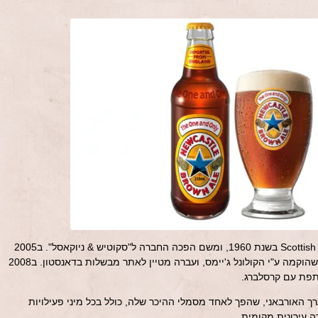
מבשלות ניוקאסל התמזגו עם Scottish Brewers בשנת 1960, ומשם הפכה החברה ל"סקוטיש & ניוקאסל". ב2005
יוצרה הבירה האחרונה במבשלה בטיין, שהוקמה ע"י הקולונל ג'יימס, ועברה מטיין לאתר מבשלות בדאנסטון. ב2008
תפת עם קרסלברג.
האורבאני, שהפך לאחד מסמלי ההיכר שלה, כולל בכל מיני פעילויות
ה עירונית מקומית.