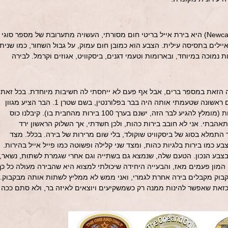
ניוקאסל בראון אייל (או Newcastle Brown Ale) היא בירת אייל בריטי חום מסורתי, העשויה מתערובת של מספר סוגי
ילים בתסיסה עילית. הצבע הוא כמובן חום עמוק, על גבול השחור, כמו שניתן
נמוכה במיוחד, ובארומות וטעמי דגנים, ביסקוויט, אגוזים וקרמל. לבירה
רה הזאת במספר ברים, אבל אף פעם לא ייחסתי לה חשיבות מיוחדת. בכל זאת,
האנגלים לא ידועים בבירות שלהם. פעם ראשונה שטעמתי אותה היה בבר בפלורנטין, בשם שטרן 1. הבר הציע מגוון
מסלולים שבהם ניתן לטעום מכמה בירות (מומלץ להגיע לבר הזה, ישנם בערך 100 בירות מהחבית בו). קיבלנו כוס
ראשון התאהבתי. אני לא חובב בירות כהות, ולכן חשדתי, אך השלוק הראשון ירד
התמלא בסוג של ביסקוויט שוקולד, בלי שום מרירות של בירה. בכלל. מצד
 כמו בירות בלגיות כהות, ומצד שני קלילה ופשוטה כמו פייל אייל בהירות.
 בצבע הנכון. הטעם שלה, שנמצא גם בשתייה וגם אחרי שגמרת לשתות, נשאר,
 המון פעמים מאז, והבעייה היחידה שיכולתי למצוא היא שהבירה מעולה כל כך
בוק מקבלים בירה אחרת לגמרי, ואני ממש לא ממליץ לשתות אותה מבקבוק.
רה כזאת שאפשר להינות ממנה רק כשמשקיעים ויוצאים לאיזה בר, ולא סתם ככה