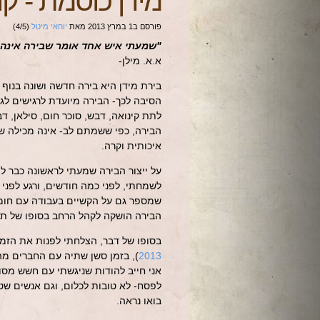
מידן כוסמת
-
קו
פורסם ב
1 במרץ 2013
מאת
יוחאי מיטל
(
5
/
4
)
"שמעתי איש אחד אומר שבירה אינה יכ
א.א. מילן-
בירת מידן היא בירה חדשה ושונה בנוף 
הסיבה לכך- הבירה מיועדת לרגישים לגל
לתת קינואה, דבש, סוכר חום, סילאן, ד
הבירה, כפי ששמתם לב- אינה מכילה שעור
איכותית וקרה.
על ייצור הבירה שמעתי לראשונה כבר לפ
לשמחתי, לפני כמה חודשים, ורגע לפני
שמספר גם על הקשיים בעבודה עם חומר
הבירה הושקה לקהל הרחב בסופו של תהל
בסופו של דבר, הצלחתי לפנות את הזמ
2013
), בזמן סשן שתיה עם החברים מה
אני חייב להודות שניגשתי עם חשש מסוי
לפסח- לא טובות לכלום, וגם אנשים שט
בואו נראה.