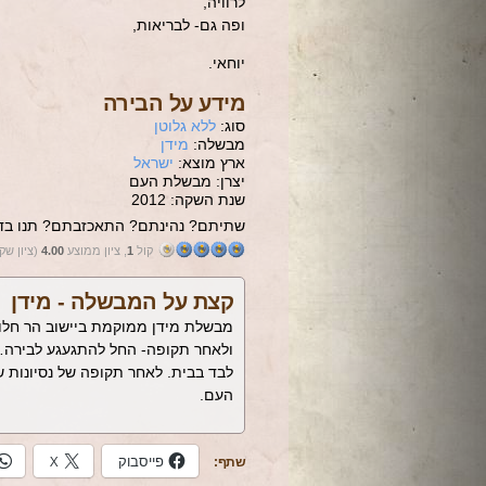
לרוויה,
ופה גם- לבריאות,
יוחאי.
מידע על הבירה
סוג:
ללא גלוטן
מבשלה:
מידן
ארץ מוצא:
ישראל
יצרן: מבשלת העם
שנת השקה: 2012
שתיתם? נהינתם? התאכזבתם? תנו בדי
קול
1
, ציון ממוצע
4.00
(ציון שק
קצת על המבשלה -
מידן
ולאחר תקופה- החל להתגעגע לבירה… 
לבד בבית. לאחר תקופה של נסיונות שו
העם.
פייסבוק
X
שתף: