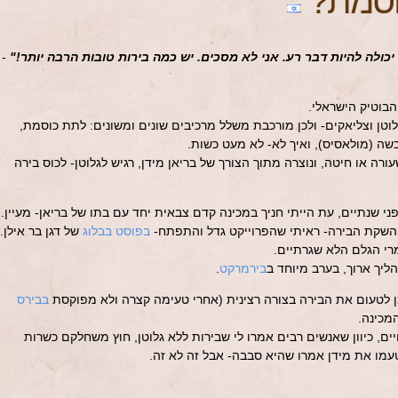
סמת?
ולה להיות דבר רע. אני לא מסכים. יש כמה בירות טובות הרבה יותר!"
-
הבוטיק הישראלי.
וטן וצליאקים- ולכן מורכבת משלל מרכיבים שונים ומשונים: לתת כוסמת,
בשה (מולאסיס), ואיך לא- לא מעט כשות.
ה או חיטה, ונוצרה מתוך הצורך של בריאן מידן, רגיש לגלוטן- לכוס בירה
ני שנתיים, עת הייתי חניך במכינה קדם צבאית יחד עם בתו של בריאן- מעיין.
 השקת הבירה- ראיתי שהפרוייקט גדל והתפתח-
בפוסט בבלוג
של דגן בר אילן.
י הגלם הלא שגרתיים.
יך ארוך, בערב מיוחד ב
בירמרקט
.
ן לטעום את הבירה בצורה רצינית (אחרי טעימה קצרה ולא מפוקסת
בבירס
מכינה.
ים, כיוון שאנשים רבים אמרו לי שבירות ללא גלוטן, חוץ משחלקם כשרות
עמו את מידן אמרו שהיא סבבה- אבל זה לא זה.