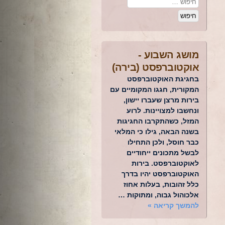
מושג השבוע -
אוקטוברפסט (בירה)
בחגיגת האוקטוברפסט
המקורית, חגגו המקומיים עם
בירות מרצן שעברו יישון,
ונחשבו למצויינות. לרוע
המזל, כשהתקרבו החגיגות
בשנה הבאה, גילו כי המלאי
כבר חוסל, ולכן התחילו
לבשל מתכונים ייחודיים
לאוקטוברפסט. בירות
האוקטוברפסט יהיו בדרך
כלל זהובות, בעלות אחוז
אלכוהול גבוה, ומתוקות …
להמשך קריאה
»