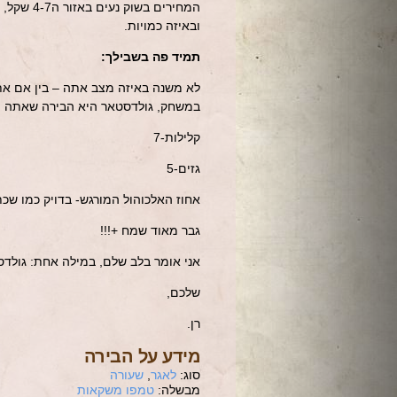
המחירים בשוק נ
ובאיזה כמויות.
תמיד פה בשבילך:
לא משנה באיזה מצב אתה – בין אם את
במשחק, גולדסטאר היא הבירה שאתה ת
קלילות-7
גזים-5
אחוז האלכוהול המורגש- בדויק כמו שכתבו, 
גבר מאוד שמח +!!!
אני אומר בלב שלם, במילה אחת: גולדסט
שלכם,
רן.
מידע על הבירה
סוג:
לאגר
,
שעורה
מבשלה:
טמפו משקאות