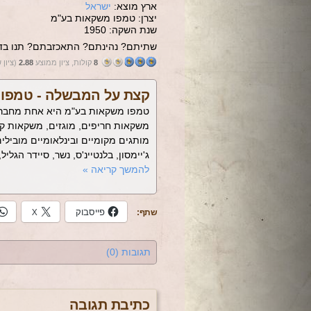
ארץ מוצא:
ישראל
יצרן: טמפו משקאות בע"מ
שנת השקה: 1950
שתיתם? נהינתם? התאכזבתם? תנו בדי
8
קולות, ציון ממוצע
2.88
(ציון 
קצת על המבשלה -
טמפו 
טמפו משקאות בע"מ היא אחת מחברות
משקאות חריפים, מוגזים, משקאות קלי
מותגים מקומיים ובינלאומיים מובילים,
ג'יימסון, בלנטיינ'ס, נשר, סיידר הגלי
להמשך קריאה
»
פייסבוק
X
שתף:
תגובות (0)
כתיבת תגובה