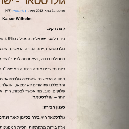
גולדסטאר
-
ישר
פורסם ב
1 במאי 2012
מאת
רן פיינשטיין
(
5
/
4
)
— Kaiser Wilhelm
קצת רקע:
בירת לאגר ישראלית המכילה כ4.9% אלכוהול, הנמכרת החל משנת 1950.
גולדסטאר הייתה הבירה הראשונה שנמכ
בתחילת דרכה , היא זכתה לכינוי "נשר
כיום מייצרים אותה בנתניה במפעל "טמ
והתפללנו שההורים לא ימצאו, ו-וואלה, ה
יותר – "
גולדסטאר
".
סגנון הבירה:
גולדסטאר היא בירה בסגנון לאגר וינה/מי
אלה בירות מתקתקות יחסית המפגינות ט