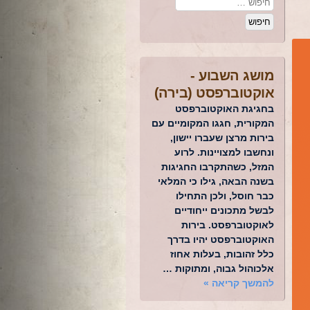
מושג השבוע -
אוקטוברפסט (בירה)
בחגיגת האוקטוברפסט
המקורית, חגגו המקומיים עם
בירות מרצן שעברו יישון,
ונחשבו למצויינות. לרוע
המזל, כשהתקרבו החגיגות
בשנה הבאה, גילו כי המלאי
כבר חוסל, ולכן התחילו
לבשל מתכונים ייחודיים
לאוקטוברפסט. בירות
האוקטוברפסט יהיו בדרך
כלל זהובות, בעלות אחוז
אלכוהול גבוה, ומתוקות …
להמשך קריאה
»