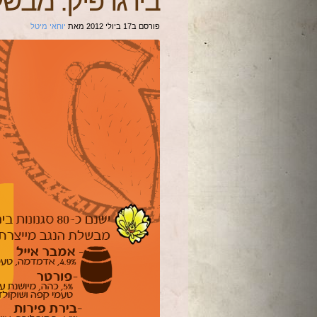
בירגרפיק: מבש
פורסם ב
17 ביולי 2012
מאת
יוחאי מיטל