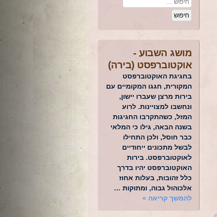
מושג השבוע -
אוקטוברפסט (בירה)
בחגיגת האוקטוברפסט
המקורית, חגגו המקומיים עם
בירות מרצן שעברו יישון,
ונחשבו למצויינות. לרוע
המזל, כשהתקרבו החגיגות
בשנה הבאה, גילו כי המלאי
כבר חוסל, ולכן התחילו
לבשל מתכונים ייחודיים
לאוקטוברפסט. בירות
האוקטוברפסט יהיו בדרך
כלל זהובות, בעלות אחוז
אלכוהול גבוה, ומתוקות …
להמשך קריאה
»