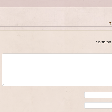
ר
מסומנים
*