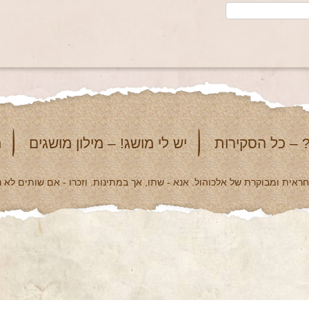
 – כל הסקירות
יש לי מושג! – מילון מושגים
מ
אית ומבוקרת של אלכוהול. אנא - שתו, אך במתינות. וזכרו - אם שותים לא נ