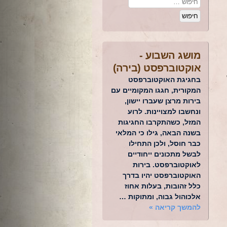
מושג השבוע -
אוקטוברפסט (בירה)
נו,
בחגיגת האוקטוברפסט
המקורית, חגגו המקומיים עם
בירות מרצן שעברו יישון,
ונחשבו למצויינות. לרוע
המזל, כשהתקרבו החגיגות
בשנה הבאה, גילו כי המלאי
כבר חוסל, ולכן התחילו
לבשל מתכונים ייחודיים
לאוקטוברפסט. בירות
האוקטוברפסט יהיו בדרך
כלל זהובות, בעלות אחוז
אלכוהול גבוה, ומתוקות …
להמשך קריאה
»