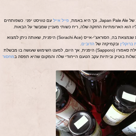
פייל אייל
עם טוויסט יפני. כשפותחים
ו הוא הארומתיות החזקה שלה, ריח כשותי מעניין שמבשר על הבאות.
המיוחדת שנמצאת בה, הסוראצ'י-אייס (Sorachi Ace) היפנית, שאותה ניתן למצוא
ברוקלין
ובקמיקזה של
הדובים
.
הכשות המיוחדת הזו פותחה עבור מבשלת סאפורו (Sapporo) היפנית, אך היום, למעט השימוש שעושה בו מבשלת
שלות בוטיק וביתיות עקב הטעם הייחודי שלה והמקום שהיא תפסה ב
מחסור