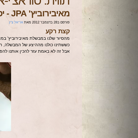
תווית:
סוראצ'י-א
מאיבירוביץ' JPA - יפנית עוקצנית
פורסם ב
28 בדצמבר 2012
מאת
אריאל צ'ין
קצת רקע
אבל זה לא באמת עזר להכין אותנו להפ