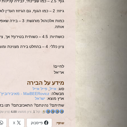
גוף: 2.5 – כמו שציינתי, לבירה קלילות שנותנת מקום לטעמה הייחודי
גיזוז: 2 – כמו הגוף, גם הגיזוז העדין לא חורג מתפקידו
כמות אלכוהול מו
אותה.
כושתיות: 4.5 – כשותית בטירוף! אך, ציון 5 שמור רק ל
ציון כללי: 4 – בהחלט בירה מצוינת ומומלצת לכל אחד, אבל טעמה הייחודי החזק לאו דווקא יתאים לכולם
לחיים!
אריאל
מידע על הבירה
סוג:
אייל
,
פייל אייל
מבשלה:
MaiBEERovicz - מאיבירוביץ'
ארץ מוצא:
ישראל
שתיתם? נהינתם? התאכזבתם? תנו בדי
קול
1
, ציון ממוצע
4.00
(ציון שק
פייסבוק
X
שתף: