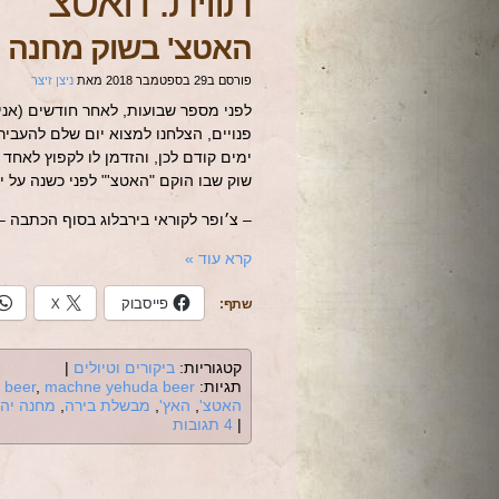
תווית:
האטצ'
האטצ' בשוק מחנה י
פורסם ב
29 בספטמבר 2018
מאת
ניצן זיצר
לפני מספר שבועות, לאחר חודשים (אני א
פנויים, הצלחנו למצוא יום שלם להעביר 
ימים קודם לכן, והזדמן לו לקפוץ לאחד 
שוק שבו הוקם "האטצ'" לפני כשנה על יד
– צ׳ופר לקוראי בירבלוג בסוף הכתבה –
קרא עוד
»
פייסבוק
X
שתף:
קטגוריות:
ביקורים וטיולים
|
תגיות:
machne yehuda beer
,
 beer
האטצ'
,
האץ'
,
מבשלת בירה
,
מחנה יהו
|
4 תגובות