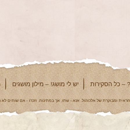
 – כל הסקירות
יש לי מושג! – מילון מושגים
מ
אית ומבוקרת של אלכוהול. אנא - שתו, אך במתינות. וזכרו - אם שותים לא נ