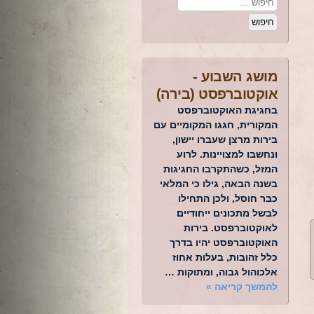
מושג השבוע -
אוקטוברפסט (בירה)
בחגיגת האוקטוברפסט
המקורית, חגגו המקומיים עם
בירות מרצן שעברו יישון,
ונחשבו למצויינות. לרוע
המזל, כשהתקרבו החגיגות
בשנה הבאה, גילו כי המלאי
כבר חוסל, ולכן התחילו
לבשל מתכונים ייחודיים
לאוקטוברפסט. בירות
האוקטוברפסט יהיו בדרך
כלל זהובות, בעלות אחוז
אלכוהול גבוה, ומתוקות …
להמשך קריאה
»