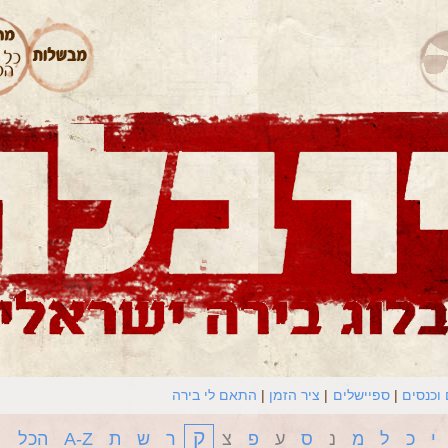
וכנסים
ספיישלים
ציר הזמן
התאם לי בירה
ק
י
כ
ל
מ
נ
ס
ע
פ
צ
ר
ש
ת
A-Z
הכל