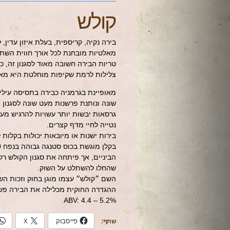
קולש
בירה נקיה, קריספית, בעלת איזון עדין, 
מאלטיות מובחנת לכל אורך חווית השתי
טריות הבירה חשובה מאוד לסגנון זה, כי
צלילות לרמת שקיפות מוחלטת היא מאפי
מאופיינת בגרמניה כבירה בתסיסה עילי
שונה ונותנת פרשנות מעט שונה לסגנון 
גרסאות יבשות יותר עשויות להרגיש מעט
נטייה לחיי מדף קצרים.
בירות ישנות או מיובאות יכולות בקלות 
שהחלו להשתלט על השוק.
השם ״קולש״ עצמו מוגן בחוק וזכות השימוש בו ניתנת רק ל
ההגדרה החוקית מכלילה את הבירה פשוט
ABV: 4.4 – 5.2%
פייסבוק
X
שתף: