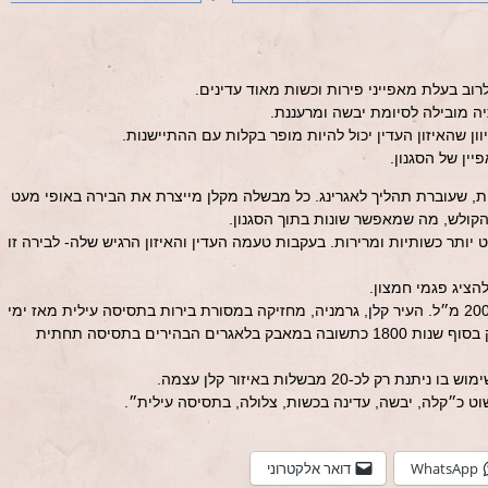
לרוב בעלת מאפייני פירות וכשות מאוד עדינים.
ה מובילה לסיומת יבשה ומרעננת.
וון שהאיזון העדין יכול להיות מופר בקלות עם ההתיישנות.
ין של הסגנון.
ת, שעוברת תהליך לאגרינג. כל מבשלה מקלן מייצרת את הבירה באופי מעט
הקולש, מה שמאפשר שונות בתוך הסגנון.
 יותר כשותיות ומרירות. בעקבות טעמה העדין והאיזון הרגיש שלה- לבירה זו
להציג פגמי חמצון.
בקלן מוגשת בכוס סטנגה גבוהה בנפח 200 מ״ל. העיר קלן, גרמניה, מחזיקה במסורת בירות בתסיסה עילית מאז ימי
הביניים, אך פיתחה את סגנון הקולש רק בסוף שנות 1800 כתשובה במאבק בלאגרים הבהירים בתסיסה תחתית
כ-20 מבשלות באיזור קלן עצמה.
 כ״קלה, יבשה, עדינה בכשות, צלולה, בתסיסה עילית״.
WhatsApp
דואר אלקטרוני