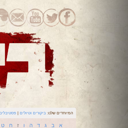
המיוחדים שלנו:
ביקורים וטיולים
פסטיבלים 
א
ב
ג
ד
ה
ו
ז
ח
ט