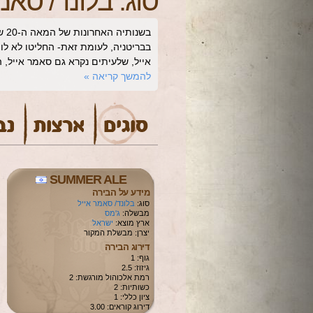
סוג:
בלונד/ סאמ
בש
בבריטניה, לעומת זאת- החליטו לא לוו
אייל, שלעיתים נקרא גם סאמר אייל,
להמשך קריאה
»
SUMMER ALE
מידע על הבירה
סוג:
בלונד/ סאמר אייל
מבשלה:
ג'מס
ארץ מוצא:
ישראל
יצרן: מבשלת המקור
דירוג הבירה
גוף: 1
גיזוז: 2.5
רמת אלכוהול מורגשת: 2
כשותיות: 2
ציון כללי: 1
דירוג קוראים: 3.00